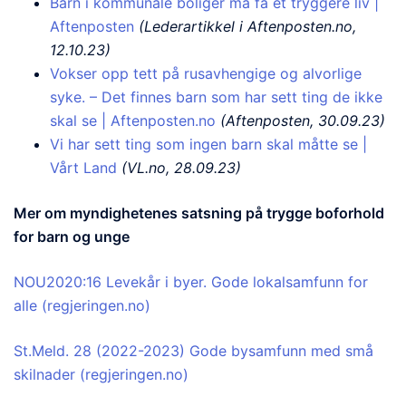
Barn i kommunale boliger må få et tryggere liv |
Aftenposten
(Lederartikkel i Aftenposten.no,
12.10.23)
Vokser opp tett på rusavhengige og alvorlige
syke. – Det finnes barn som har sett ting de ikke
skal se | Aftenposten.no
(Aftenposten, 30.09.23)
Vi har sett ting som ingen barn skal måtte se |
Vårt Land
(VL.no, 28.09.23)
Mer om myndighetenes satsning på trygge boforhold
for barn og unge
NOU2020:16 Levekår i byer. Gode lokalsamfunn for
alle (regjeringen.no)
St.Meld. 28 (2022-2023) Gode bysamfunn med små
skilnader (regjeringen.no)