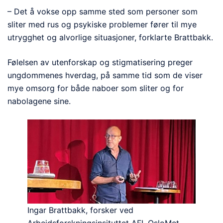
– Det å vokse opp samme sted som personer som
sliter med rus og psykiske problemer fører til mye
utrygghet og alvorlige situasjoner, forklarte Brattbakk.
Følelsen av utenforskap og stigmatisering preger
ungdommenes hverdag, på samme tid som de viser
mye omsorg for både naboer som sliter og for
nabolagene sine.
Ingar Brattbakk, forsker ved
Arbeidsforskningsinsituttet AFI, OsloMet