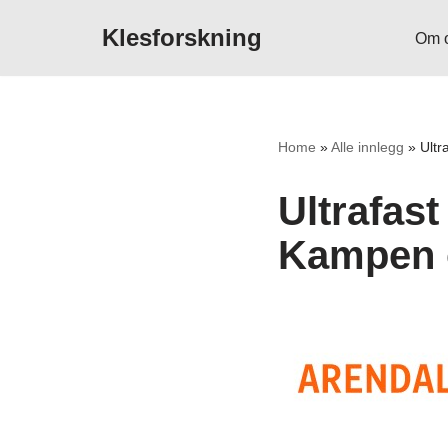
Klesforskning
Om 
Hopp
til
innholdet
Home
»
Alle innlegg
»
Ultr
Ultrafas
Kampen o