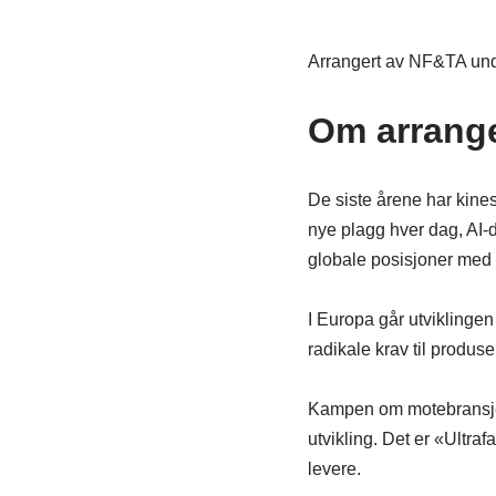
Arrangert av NF&TA unde
Om arrang
De siste årene har kines
nye plagg hver dag, AI-
globale posisjoner med p
I Europa går utviklingen 
radikale krav til produs
Kampen om motebransjens
utvikling. Det er «Ultra
levere.