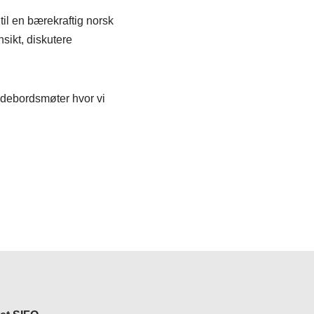
il en bærekraftig norsk
nsikt, diskutere
undebordsmøter hvor vi