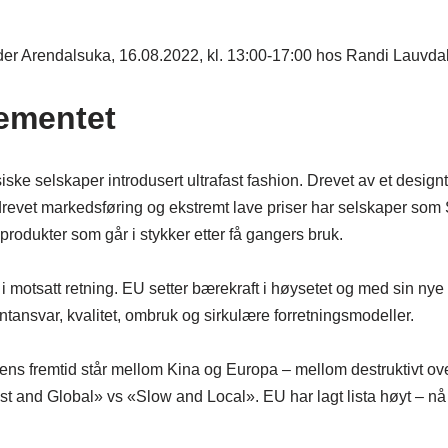
r Arendalsuka, 16.08.2022, kl. 13:00-17:00 hos Randi Lauvdal
ementet
iske selskaper introdusert ultrafast fashion. Drevet av et desig
drevet markedsføring og ekstremt lave priser har selskaper som 
rodukter som går i stykker etter få gangers bruk.
i motsatt retning. EU setter bærekraft i høysetet og med sin nye te
entansvar, kvalitet, ombruk og sirkulære forretningsmodeller.
 fremtid står mellom Kina og Europa – mellom destruktivt ove
fast and Global» vs «Slow and Local». EU har lagt lista høyt – nå 