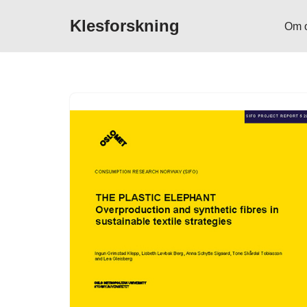
Klesforskning
Om 
Hopp
til
innholdet