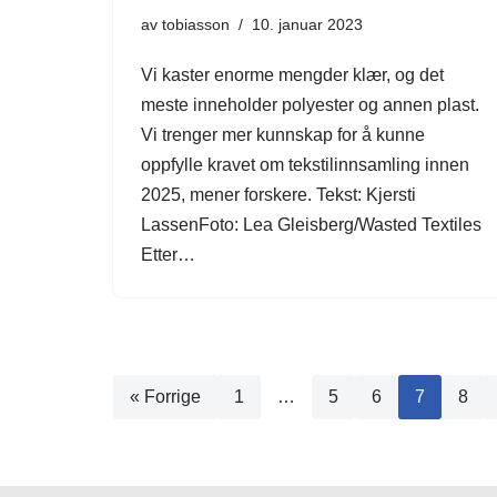
av
tobiasson
10. januar 2023
Vi kaster enorme mengder klær, og det
meste inneholder polyester og annen plast.
Vi trenger mer kunnskap for å kunne
oppfylle kravet om tekstilinnsamling innen
2025, mener forskere. Tekst: Kjersti
LassenFoto: Lea Gleisberg/Wasted Textiles
Etter…
« Forrige
1
…
5
6
7
8