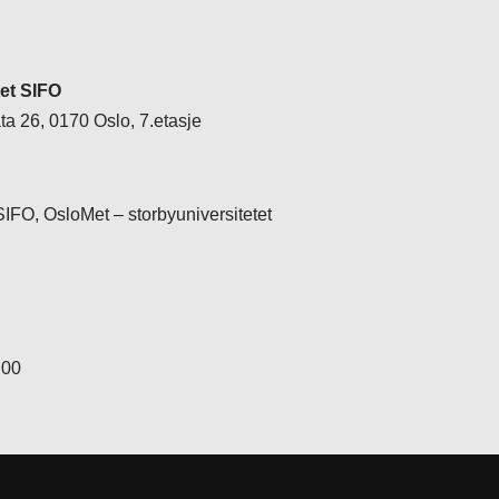
tet SIFO
a 26, 0170 Oslo, 7.etasje
 SIFO, OsloMet – storbyuniversitetet
 00