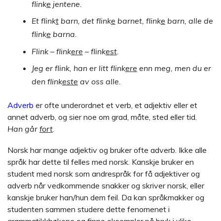
flink
e
jentene.
Et flink
t
barn, det flink
e
barnet, flink
e
barn, alle de
flink
e
barna.
Flink
–
flink
ere
–
flink
est
.
Jeg er flink, han er litt flink
ere
enn meg, men du er
den flink
este
av oss alle.
Adverb
er ofte underordnet et verb, et adjektiv eller et
annet adverb, og sier noe om grad, måte, sted eller tid.
Han går
fort
.
Norsk har mange adjektiv og bruker ofte adverb. Ikke alle
språk har dette til felles med norsk. Kanskje bruker en
student med norsk som andrespråk for få adjektiver og
adverb når vedkommende snakker og skriver norsk, eller
kanskje bruker han/hun dem feil. Da kan språkmakker og
studenten sammen studere dette fenomenet i