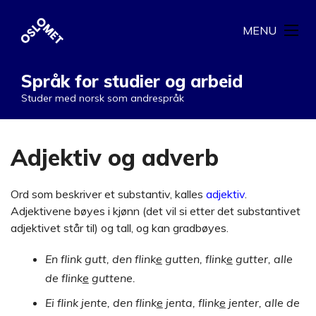
MENU
Språk for studier og arbeid
Studer med norsk som andrespråk
Adjektiv og adverb
Ord som beskriver et substantiv, kalles
adjektiv
.
Adjektivene bøyes i kjønn (det vil si etter det substantivet
adjektivet står til) og tall, og kan gradbøyes.
En flink gutt, den flink
e
gutten, flink
e
gutter, alle
de flink
e
guttene.
Ei flink jente, den flink
e
jenta, flink
e
jenter, alle de