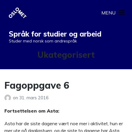
MENU
Språk for studier og arbeid
Studer med norsk som andrespråk
Kategori:
Ukategorisert
Fagoppgave 6
on
31. mars 2016
Fortsettelsen om Asta:
Asta har de siste dagene vært noe mer i aktivitet, hun er
mer ute på dagligstuen, og de siste to dagene har Asta