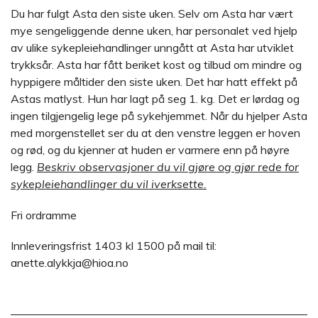
Du har fulgt Asta den siste uken. Selv om Asta har vært
mye sengeliggende denne uken, har personalet ved hjelp
av ulike sykepleiehandlinger unngått at Asta har utviklet
trykksår. Asta har fått beriket kost og tilbud om mindre og
hyppigere måltider den siste uken. Det har hatt effekt på
Astas matlyst. Hun har lagt på seg 1. kg. Det er lørdag og
ingen tilgjengelig lege på sykehjemmet. Når du hjelper Asta
med morgenstellet ser du at den venstre leggen er hoven
og rød, og du kjenner at huden er varmere enn på høyre
legg.
Beskriv observasjoner du vil gjøre og gjør rede for
sykepleiehandlinger du vil iverksette.
Fri ordramme
Innleveringsfrist 1403 kl 1500 på mail til:
anette.alykkja@hioa.no