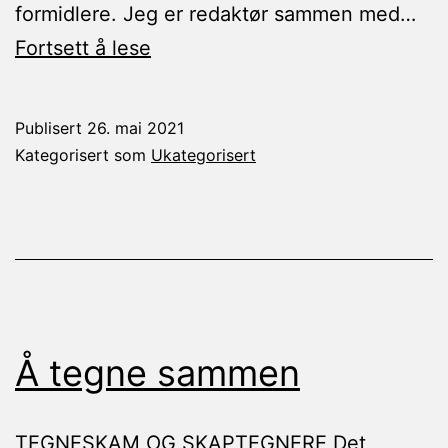
formidlere. Jeg er redaktør sammen med…
Samiske
Fortsett å lese
stemmer
i
Publisert
26. mai 2021
barnehagen
Kategorisert som
Ukategorisert
Å tegne sammen
TEGNESKAM OG SKAPTEGNERE Det