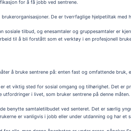
ikasjon for å få jobb ved sent­rene.
rukerorganisasjoner. De er tverrfaglige hjelpetiltak med hø
 sosiale tilbud, og enesamtaler og gruppesamtaler er kjernen
beid til å bli forstått som et verktøy i en profe­sjonell bruk
 måter å bruke sentrene på: enten fast og omfattende bruk, e
r et viktig sted for sosial omgang og tilhørighet. Det er 
re utfordringer i livet, som bruker sentrene på denne måten.
e benytte samtaletilbudet ved senteret. Det er særlig yn
erne er vanligvis i jobb eller under utdanning og har et sos