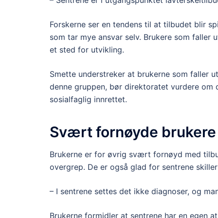
– Sentrene er i utgangspunktet lav­terskel­ti
Forskerne ser en tendens til at tilbudet bli
som tar mye ansvar selv. Brukere som faller 
et sted for utvikling.
Smette understreker at brukerne som faller ute
denne gruppen, bør direktoratet vurdere om de
sosialfaglig innrettet.
Svært fornøyde brukere
Brukerne er for øvrig svært fornøyd med tilbud
overgrep. De er også glad for sentrene skiller
– I sentrene settes det ikke diagnoser, og m
Brukerne formidler at sentrene har en egen