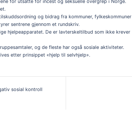
kene for utsatte for incest og seksuelle overgrep i Norge.
et.
 tilskuddsordning og bidrag fra kommuner, fylkeskommuner 
tyrer sentrene gjennom et rundskriv.
ige hjelpeappa­ratet. De er lavterskeltilbud som ikke krever
uppesam­taler, og de fleste har også sosiale aktiviteter.
es etter prinsippet «hjelp til selvhjelp».
ativ sosial kontroll