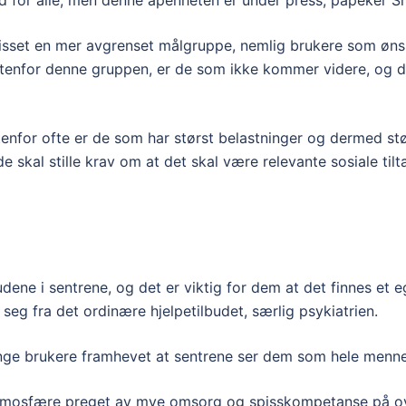
lbud for alle, men denne åpenheten er under press, påpeker S
r spisset en mer avgrenset målgruppe, nemlig brukere som øn
utenfor denne gruppen, er de som ikke kommer videre, og de
nfor ofte er de som har størst belastninger og dermed størst
 skal stille krav om at det skal være relevante sosiale tilt
ene i sentrene, og det er viktig for dem at det finnes et eg
 seg fra det ordinære hjelpetilbudet, særlig psykiatrien.
ange brukere framhevet at sentrene ser dem som hele mennes
 atmos­fære preget av mye omsorg og spisskompetanse på o