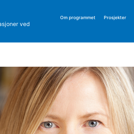
Om programmet
Prosjekter
asjoner ved