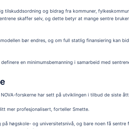
tlig tilskuddsordning og bidrag fra kommuner, fylkeskommun
ntrene skaffer selv, og dette betyr at mange sentre bruker 
dellen bør endres, og om full statlig finansiering kan bidra 
defi­nere en minimumsbemanning i samarbeid med sentren
te
NOVA-forskerne har sett på utviklingen i tilbud de siste ått
litt mer profesjonalisert, forteller Smette.
 på høgskole- og universi­tetsnivå, og bare noen få sentre f