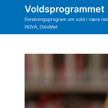
Hopp
Voldsprogrammet
til
innhold
Forskningsprogram om vold i nære rel
NOVA, OsloMet