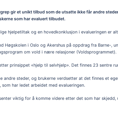
ep gir et unikt tilbud som de utsatte ikke får andre steder
rskerne som har evaluert tilbudet.
lige hjelpetiltak og en hovedkonklusjon i evalueringen er al
d Høgskolen i Oslo og Akershus på oppdrag fra Barne-, ung
ningsprogram om vold i nære relasjoner (Voldsprogrammet).
ter prinsippet «hjelp til selvhjelp». Det finnes 23 sentre ru
kke andre steder, og brukerne verdsetter at det finnes et ege
e, som har ledet arbeidet med evalueringen.
senter viktig for å komme videre etter det som har skjedd, 