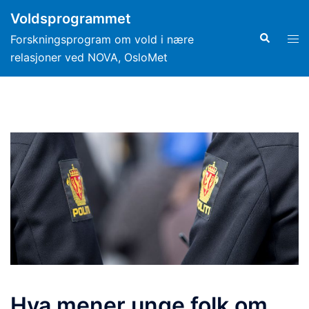
Hopp
Voldsprogrammet
til
Search
Tog
Forskningsprogram om vold i nære
innhold
men
relasjoner ved NOVA, OsloMet
Hva mener unge folk om