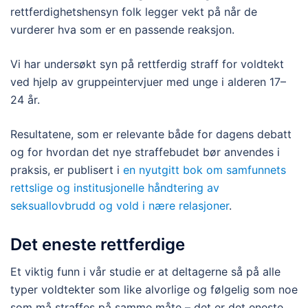
rettferdighetshensyn folk legger vekt på når de
vurderer hva som er en passende reaksjon.
Vi har undersøkt syn på rettferdig straff for voldtekt
ved hjelp av gruppeintervjuer med unge i alderen 17–
24 år.
Resultatene, som er relevante både for dagens debatt
og for hvordan det nye straffebudet bør anvendes i
praksis, er publisert i
en nyutgitt bok om samfunnets
rettslige og institusjonelle håndtering av
seksuallovbrudd og vold i nære relasjoner
.
Det eneste rettferdige
Et viktig funn i vår studie er at deltagerne så på alle
typer voldtekter som like alvorlige og følgelig som noe
som må straffes på samme måte – det er det eneste