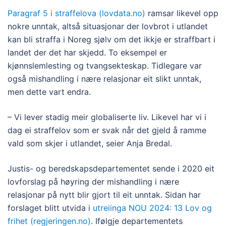
Paragraf 5 i straffelova (lovdata.no)
ramsar likevel opp
nokre unntak, altså situasjonar der lovbrot i utlandet
kan bli straffa i Noreg sjølv om det ikkje er straffbart i
landet der det har skjedd. To eksempel er
kjønnslemlesting og tvangsekteskap. Tidlegare var
også mishandling i nære relasjonar eit slikt unntak,
men dette vart endra.
– Vi lever stadig meir globaliserte liv. Likevel har vi i
dag ei straffelov som er svak når det gjeld å ramme
vald som skjer i utlandet, seier Anja Bredal.
Justis- og beredskapsdepartementet sende i 2020 eit
lovforslag på høyring der mishandling i nære
relasjonar på nytt blir gjort til eit unntak. Sidan har
forslaget blitt utvida i
utreiinga NOU 2024: 13 Lov og
frihet (regjeringen.no)
. Ifølgje departementets