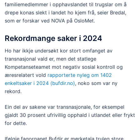
familiemedlemmer i opphavslandet til trugslar om å
drepe konas slekt i landet ho kjem frå, seier Bredal,
som er forskar ved NOVA på OsloMet.
Rekordmange saker i 2024
Ho har ikkje undersøkt kor stort omfanget av
transnasjonal vald er, men det statlege
Kompetanseteamet mot negativ sosial kontroll og
æresrelatert vold
rapporterte nyleg om 1402
enkeltsaker i 2024 (bufdir.no)
, noko som var ny
rekord.
Ein del av sakene var transnasjonale, for eksempel
gjaldt 30 prosent ufrivillig opphald i utlandet eller frykt
for dette.
Ifølgje fagorganet Bufdir er mørketala truleg store,