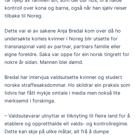
får hjelp av familien sin, som dei bur hos, til å halde
kontroll over kona og barna, også når han sjølv reiser
tilbake til Noreg.
Dette var ei av sakene Anja Bredal kom over då ho
undersøkte korleis kvinner i Noreg blir utsette for
transnasjonal vald av partnar, partnars familie eller
eigne foreldre. Saka var oppe for ein norsk tingrett for
nokre år sidan. Mannen blei dømd.
Bredal har intervjua valdsutsette kvinner og studert
norske straffesaksdommar. Ho skildrar ein praksis som
tidvis har fått mykje omtale i media men nokså lite
merksemd i forskinga.
– Valdsutøvarar utnyttar ei tilknyting til fleire land for å
etablere og oppretthalde eit valds- og kontrollregime.
Dette kan skje på ulike måtar, alt frå å dumpe