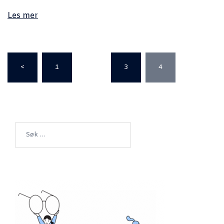
Les mer
Sidepaginering
<
1
…
3
4
Søk
etter: