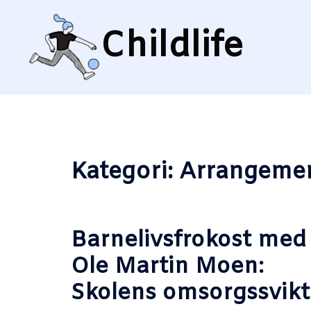
Hopp
til
Childlife
innhold
Kategori:
Arrangeme
Barnelivsfrokost med
Ole Martin Moen:
Skolens omsorgssvikt