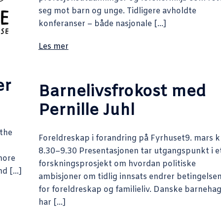
seg mot barn og unge. Tidligere avholdte
konferanser – både nasjonale […]
Les mer
er
Barnelivsfrokost med
Pernille Juhl
 the
Foreldreskap i forandring på Fyrhuset9. mars kl
8.30–9.30 Presentasjonen tar utgangspunkt i e
more
forskningsprosjekt om hvordan politiske
nd […]
ambisjoner om tidlig innsats endrer betingelse
for foreldreskap og familieliv. Danske barneha
har […]