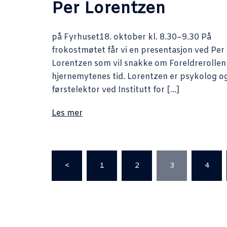
Per Lorentzen
på Fyrhuset18. oktober kl. 8.30–9.30 På
frokostmøtet får vi en presentasjon ved Per
Lorentzen som vil snakke om Foreldrerollen 
hjernemytenes tid. Lorentzen er psykolog o
førstelektor ved Institutt for […]
Les mer
Sidepaginering
<
1
2
3
4