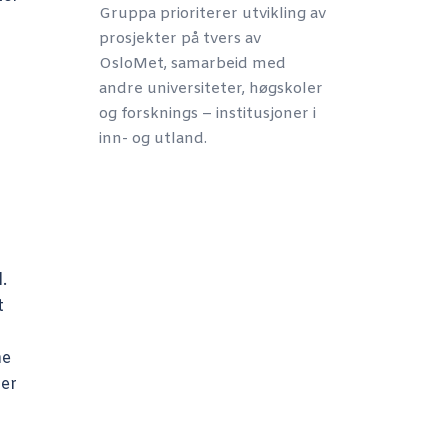
Gruppa prioriterer utvikling av
prosjekter på tvers av
OsloMet, samarbeid med
andre universiteter, høgskoler
og forsknings – institusjoner i
inn- og utland.
.
t
ne
ger