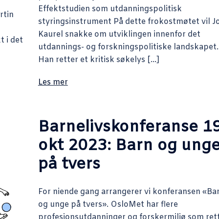
Effektstudien som utdanningspolitisk
rtin
styringsinstrument På dette frokostmøtet vil J
Kaurel snakke om utviklingen innenfor det
 i det
utdannings- og forskningspolitiske landskapet.
Han retter et kritisk søkelys […]
Les mer
Barnelivskonferanse 19
okt 2023: Barn og ung
på tvers
For niende gang arrangerer vi konferansen «Ba
og unge på tvers». OsloMet har flere
profesjonsutdanninger og forskermiljø som ret