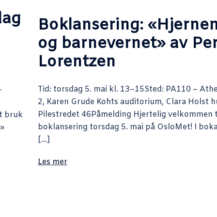
dag
Boklansering: «Hjerne
og barnevernet» av Pe
Lorentzen
Tid: torsdag 5. mai kl. 13–15Sted: PA110 – Ath
-
2, Karen Grude Kohts auditorium, Clara Holst h
Pilestredet 46Påmelding Hjertelig velkommen t
t bruk
boklansering torsdag 5. mai på OsloMet! I bok
v»
[…]
Les mer