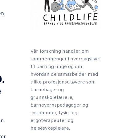
on
Vår forskning handler om
sammenhenger i hverdagslivet
til barn og unge og om
hvordan de samarbeider med
.
ulike profesjonsutøvere som
e
barnehage- og
grunnskolelærere,
barnevernspedagoger og
sosionomer, fysio- og
rn
ergoterapeuter og
helsesykepleiere.
ter