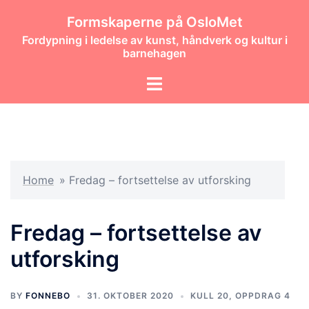
Hopp
Formskaperne på OsloMet
til
Fordypning i ledelse av kunst, håndverk og kultur i
innhold
barnehagen
Toggle
menu
Home
»
Fredag – fortsettelse av utforsking
Fredag – fortsettelse av
utforsking
BY
FONNEBO
31. OKTOBER 2020
KULL 20
,
OPPDRAG 4