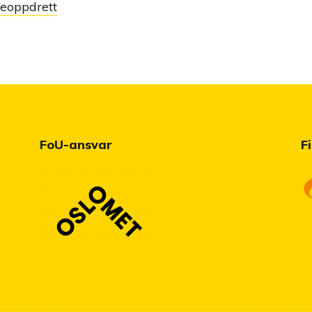
keoppdrett
FoU-ansvar
F