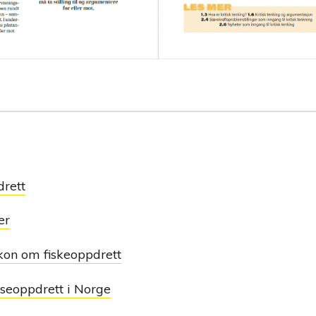
drett
er
kon om fiskeoppdrett
seoppdrett i Norge