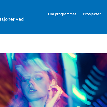
Om programmet
Prosjekter
asjoner ved