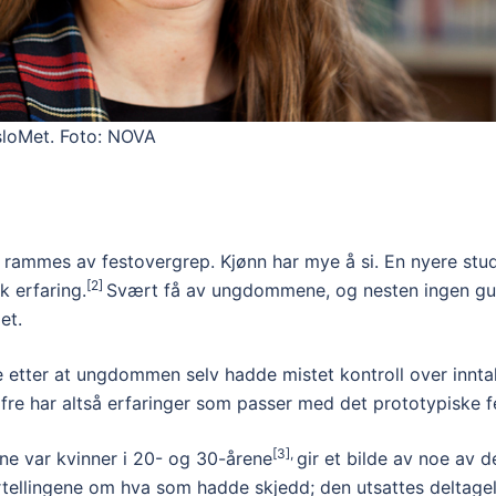
sloMet. Foto: NOVA
 rammes av festovergrep. Kjønn har mye å si. En nyere studi
[2]
k erfaring.
Svært få av ungdommene, og nesten ingen gut
et.
 etter at ungdommen selv hadde mistet kontroll over inntak
ofre har altså erfaringer som passer med det prototypiske 
[3],
rne var kvinner i 20- og 30-årene
gir et bilde av noe av 
i fortellingene om hva som hadde skjedd; den utsattes deltag