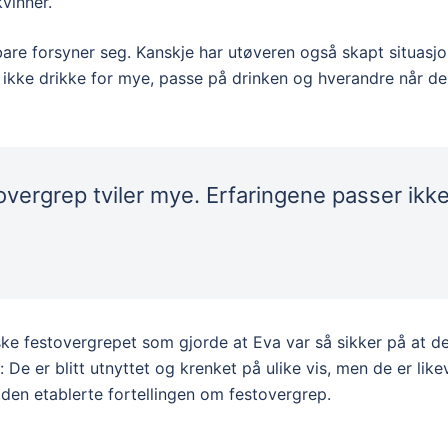
kvinner.
re forsyner seg. Kanskje har utøveren også skapt situasjon
 ikke drikke for mye, passe på drinken og hverandre når de
overgrep tviler mye. Erfaringene passer ik
ske festovergrepet som gjorde at Eva var så sikker på at 
 De er blitt utnyttet og krenket på ulike vis, men de er lik
 den etablerte fortellingen om festovergrep.