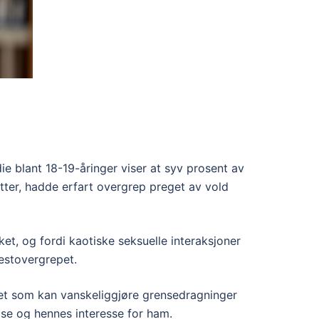
e blant 18-19-åringer viser at syv prosent av
ter, hadde erfart overgrep preget av vold
et, og fordi kaotiske seksuelle interaksjoner
festovergrepet.
det som kan vanskeliggjøre grensedragninger
else og hennes interesse for ham.