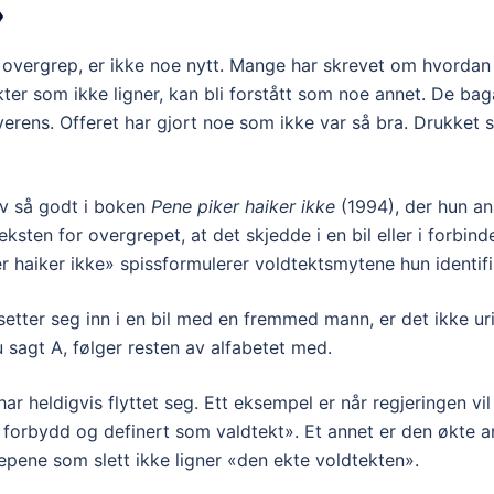
»
overgrep, er ikke noe nytt. Mange har skrevet om hvordan 
ekter som ikke ligner, kan bli forstått som noe annet. De bag
verens. Offeret har gjort noe som ikke var så bra. Drukket se
ev så godt i boken
Pene piker haiker ikke
(1994), der hun a
ten for overgrepet, at det skjedde i en bil eller i forbind
r haiker ikke» spissformulerer voldtektsmytene hun identif
 setter seg inn i en bil med en fremmed mann, er det ikke ur
u sagt A, følger resten av alfabetet med.
heldigvis flyttet seg. Ett eksempel er når regjeringen vil f
forbydd og definert som valdtekt». Et annet er den økte an
epene som slett ikke ligner «den ekte voldtekten».