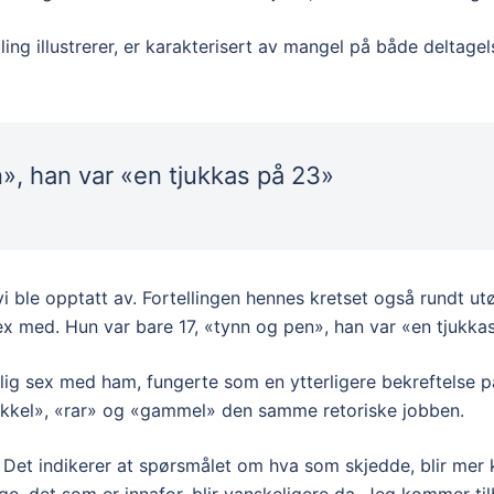
g illustrerer, er karakterisert av mangel på både deltagelse 
», han var «en tjukkas på 23»
i ble opptatt av. Fortellingen hennes kretset også rundt ut
med. Hun var bare 17, «tynn og pen», han var «en tjukkas p
ivillig sex med ham, fungerte som en ytterligere bekreftelse 
ekkel», «rar» og «gammel» den samme retoriske jobben.
t. Det indikerer at spørsmålet om hva som skjedde, blir me