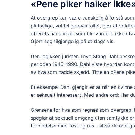
«Pene piker haiker ikke
At overgrep kan være vanskelig å forstå som 
plutselige, voldelige overfallet, gjør at voldt
offerets handlinger som blir vurdert, ikke utø
Gjort seg tilgjengelig på et slags vis.
Den logikken juristen Tove Stang Dahl beskr
perioden 1945–1990. Dahl viste hvordan konteks
av hva som hadde skjedd. Tittelen «Pene pike
Et eksempel Dahl gjengir, er at når en kvinne
er seksuelt interessert. Med andre ord: Har d
Grensene for hva som regnes som overgrep, har 
speglar at seksuell omgang utan samtykke er 
forbindelse med fest og rus – altså de overgr