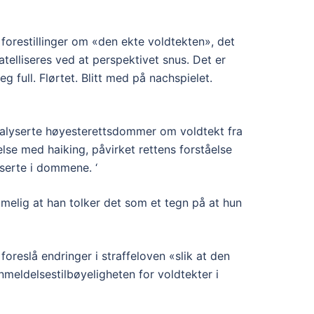
forestillinger om «den ekte voldtekten», det
atelliseres ved at perspektivet snus. Det er
g full. Flørtet. Blitt med på nachspielet.
nalyserte høyesterettsdommer om voldtekt fra
else med haiking, påvirket rettens forståelse
iserte i dommene. ‘
imelig at han tolker det som et tegn på at hun
oreslå endringer i straffeloven «slik at den
meldelsestilbøyeligheten for voldtekter i