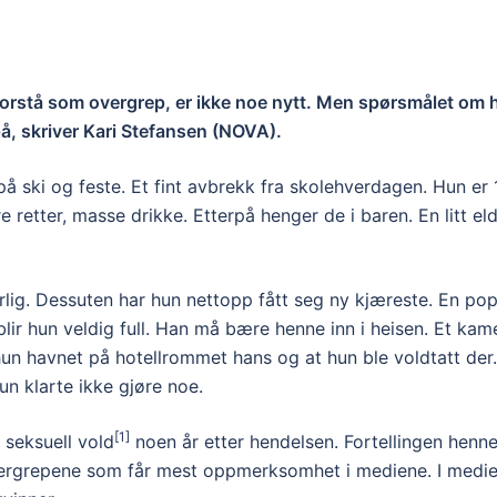
orstå som overgrep, er ikke noe nytt. Men spørsmålet om h
på, skriver Kari Stefansen (NOVA).
på ski og feste. Et fint avbrekk fra skolehverdagen. Hun er 
e retter, masse drikke. Etterpå henger de i baren. En litt 
rlig. Dessuten har hun nettopp fått seg ny kjæreste. En popu
rt blir hun veldig full. Han må bære henne inn i heisen. Et ka
hun havnet på hotellrommet hans og at hun ble voldtatt der
n klarte ikke gjøre noe.
[1]
 seksuell vold
noen år etter hendelsen. Fortellingen hennes
vergrepene som får mest oppmerksomhet i mediene. I medi