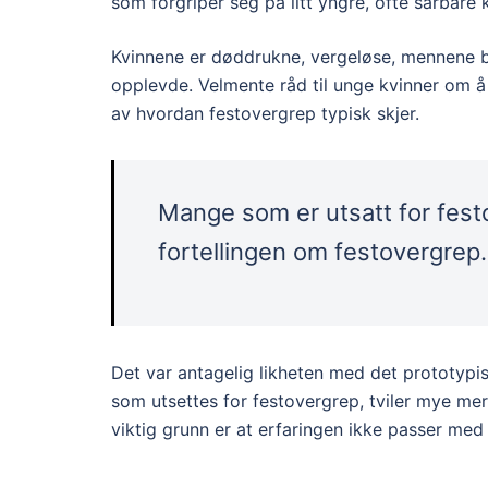
som forgriper seg på litt yngre, ofte sårbare 
Kvinnene er døddrukne, vergeløse, mennene ba
opplevde. Velmente råd til unge kvinner om å
av hvordan festovergrep typisk skjer.
Mange som er utsatt for fest
fortellingen om festovergrep.
Det var antagelig likheten med det prototypi
som utsettes for festovergrep, tviler mye mer:
viktig grunn er at erfaringen ikke passer med