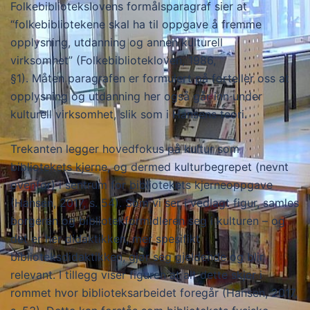
Folkebibliotekslovens formålsparagraf sier at
“folkebibliotekene skal ha til oppgave å fremme
opplysning, utdanning og annen kulturell
virksomhet” (Folkebibliotekloven, 1986,
§1). Måten paragrafen er formulert på forteller oss at
opplysning og utdanning her også går inn under
kulturell virksomhet, slik som i Hansens teori.
Trekanten legger hovedfokus på kultur som
bibliotekets kjerne, og dermed kulturbegrepet (nevnt
ovenfor) i sentrum for bibliotekets kjerneoppgave
(Hansen, 2017, s. 54). Som vi ser i vedlagt figur, samles
borgeren og bibliotekformidleren seg i kulturen – og
det er her didaktikken, mer spesifikt
biblioteksdidaktikken, gjør seg gjeldende og blir
relevant. I tillegg viser figuren at alt dette skjer i
rommet hvor biblioteksarbeidet foregår (Hansen, 2017,