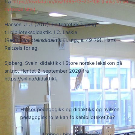
fra
https://lovdata.no/lov/1985-12-20-108 (Links to an
external site.)
Hansen, J. J. (2017). En teoretisk tilgang
til biblioteksdidaktik. I C. Laskie
(Red.),
Biblioteksdidaktik
(1. utg., s. 49-79). Hans
Reitzels forlag.
Sjøberg, Svein: didaktikk i Store norske leksikon på
snl.no. Hentet 2. september 2020 fra
https://snl.no/didaktikk
Innleggsnavigasjon
Hva er pedagogikk og didaktikk og hvilken
pedagogisk rolle kan folkebiblioteket ha?
Læring i biblioteket