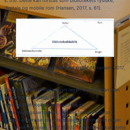
s. 53). Dette kan forstås som bibliotekets fysiske,
digitale og mobile rom (Hansen, 2017, s. 61).
Figur 1. Den bibliotekdidaktiske trekant (Hansen, 2017,
s. 54)
Didaktikk kan defineres som læren om hvordan man
lærer bort (Sjøberg, 2020). Hvis
man ser biblioteksdidaktikken fra et
undervisningsperspektiv, kan det forstås som at
“nogen underviser og tilrettelægger læring om noget
for nogen” (Hansen, 2017, s. 53). I biblioteket kan dette