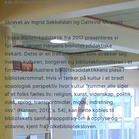
BIBLIOTEKSDIDAKTIKK
,
DIDAKTIKK - BIBLIOTEK
Skrevet av Ingrid Sekkelsten og Cathrine Mosvold
I boka
Biblioteksdidaktik
fra 2017 presenteres vi
for Jens Jørgen Hansens biblioteksdidaktiske
trekant. Dette er en trekantmodell som strekker seg
mellom kulturen, borgeren og bibliotekformidleren i et
forsøk på å illustrere biblioteksdidaktikkens plass i
bibliotekrommet. Hvis vi tenker på kultur i et bredt
sosiologisk perspektiv hvor kultur “rummer alle sider
af et folks fælles liv: religion, kunst, videnskap, politik,
mad, sprog, transportmidler, mode, indretning,
osv.” (Hansen, 2017, s. 54), kan dette kobles til
bibliotekets samfunnsoppdrag om å opplyse og
utdanne, kjent fra Folkebiblioteksloven.