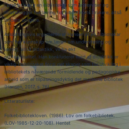
i praksis være en bibliotekar som underviser og
tilrettelegger for læring for bibliotekets brukere, altså
landets borgere.
Avslutningsvis argumenterer Hansen at en bibliotekar
som har kunnskap om læren om undervisning og
læring, altså didaktikk, vil ha økt
profesjonalitet. Han konkluderer med at didaktikk er
viktig i biblioteket fordi det skaper rom for utvikling i
bibliotekets nåværende formidlende og pedagogiske
arbeid som er tilpasningsdyktig det moderne bibliotek
(Hansen, 2017, s. 76).
Litteraturliste:
Folkebibliotekloven. (1986). Lov om folkebibliotek.
(LOV-1985-12-20-108). Hentet