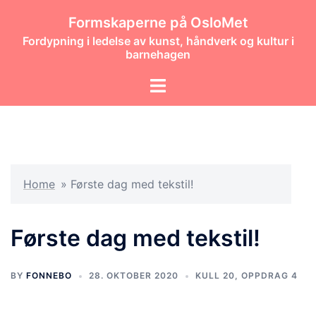
Hopp
Formskaperne på OsloMet
til
Fordypning i ledelse av kunst, håndverk og kultur i
innhold
barnehagen
Toggle
menu
Home
»
Første dag med tekstil!
Første dag med tekstil!
BY
FONNEBO
28. OKTOBER 2020
KULL 20
,
OPPDRAG 4