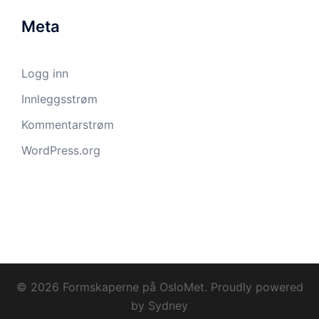
Meta
Logg inn
Innleggsstrøm
Kommentarstrøm
WordPress.org
© 2026 Formskaperne på OsloMet. Proudly powered
by
Sydney