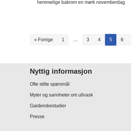
hemmelige bakrom en mørk novemberdag
« Forrige
1
…
3
4
5
6
Nyttig informasjon
Ofte stilte spørsmål
Myter og sannheter om ullvask
Garderobestudier
Presse