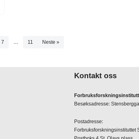
7
…
11
Neste »
Kontakt oss
Forbruksforskningsinstitut
Besøksadresse: Stensberggat
Postadresse:
Forbruksforskningsinstituttet
Postboks 4 St. Olavs plass