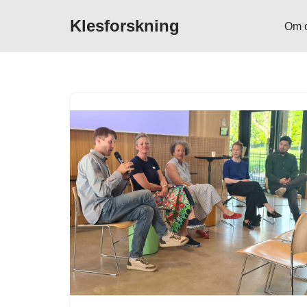
Klesforskning
Om 
Hopp
til
innholdet