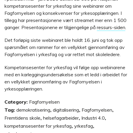
kompetansesenter for yrkesfag sine webinarer om
Fagfornyelsen og konsekvenser for yrkesopplæringen. I
tillegg har presentasjonene vært streamet mer enn 1 500
ganger. Presentasjonene er tilgjengelige på
ressurs-siden
.
Det forløpig siste webinaret ble holdt 16. juni og tok opp
spørsmålet om rammer for en vellykket gjennomføring av
Fagfornyelsen i yrkesfag og var rettet mot skoleledere.
Kompetansesenter for yrkesfag vil følge opp webinarene
med en karleggingsundersøkelse som et ledd i arbeidet for
en vellykket gjennomføring av Fagfornyelsen i
yrkesopplæringen.
Category:
Fagfornyelsen
Tag:
demokratisering
,
digitalisering
,
Fagfornyelsen
,
Fremtidens skole
,
helsefagarbeider
,
Industri 4.0
,
kompetansesenter for yrkesfag
,
yrkesfag
,