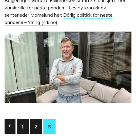
Regjeringen vil kutte Folkehelseinstituttets budsjett. Det
varsler ille for neste pandemi. Les ny kronikk av
senterleder Mamelund her:
Dårlig politikk for neste
pandemi – Ytring (nrk.no)
Posts
1
2
3
pagination