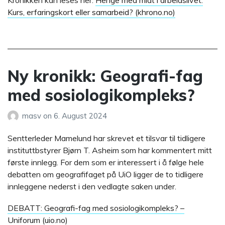
Kronikken kan leses her:
Henge med midt i arbeidslivet:
Kurs, erfaringskort eller samarbeid? (khrono.no)
Ny kronikk: Geografi-fag
med sosiologikompleks?
masv
on
6. August 2024
Sentterleder Mamelund har skrevet et tilsvar til tidligere
instituttbstyrer Bjørn T. Asheim som har kommentert mitt
første innlegg. For dem som er interessert i å følge hele
debatten om geografifaget på UiO ligger de to tidligere
innleggene nederst i den vedlagte saken under.
DEBATT: Geografi-fag med sosiologikompleks? –
Uniforum (uio.no)