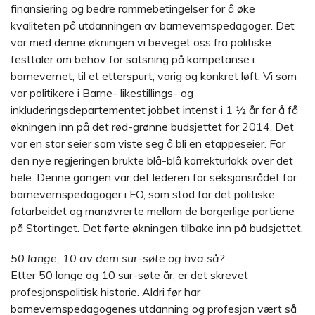
finansiering og bedre rammebetingelser for å øke
kvaliteten på utdanningen av barnevernspedagoger. Det
var med denne økningen vi beveget oss fra politiske
festtaler om behov for satsning på kompetanse i
barnevernet, til et etterspurt, varig og konkret løft. Vi som
var politikere i Barne- likestillings- og
inkluderingsdepartementet jobbet intenst i 1 ½ år for å få
økningen inn på det rød-grønne budsjettet for 2014. Det
var en stor seier som viste seg å bli en etappeseier. For
den nye regjeringen brukte blå-blå korrekturlakk over det
hele. Denne gangen var det lederen for seksjonsrådet for
barnevernspedagoger i FO, som stod for det politiske
fotarbeidet og manøvrerte mellom de borgerlige partiene
på Stortinget. Det førte økningen tilbake inn på budsjettet.
50 lange, 10 av dem sur-søte og hva så?
Etter 50 lange og 10 sur-søte år, er det skrevet
profesjonspolitisk historie. Aldri før har
barnevernspedagogenes utdanning og profesjon vært så