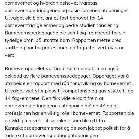
barnevernet og hvordan behovet ivaretas i
barnevernspedagogenes og sosionomenes utdanninger.
Utvalget slo blant annet fast behovet for 14
barnevernfaglige emner og bedre studiefinansiering.
Barnevernspedagogene ble samtidig fremhevet for sin
tydelige profil på utsatte barn. Rapporten møtte bred
støtte og har for profesjonen og fagfeltet vert av stor
verdi.
Barnevernpanelet var bredt sammensatt men også
bekledd av flere barnevernspedagoger. Oppdraget var å
utarbeide en rapport med råd for utvikling av barnevernet.
Utvalget viet stor plass til kompetanse og gav støtte til de
14 fag-emnene. Den fikk videre klart frem at
barnevernspedagogenes utdanning må bestå og at
profesjonen har en viktig rolle i barnevernet. Rapporten ble
en viktig motvekt til signalene som ble gitt fra
Kunnskapsdepartementet og de som jobbet politisk for å
radere ut barnevernspedagogutdanningen.