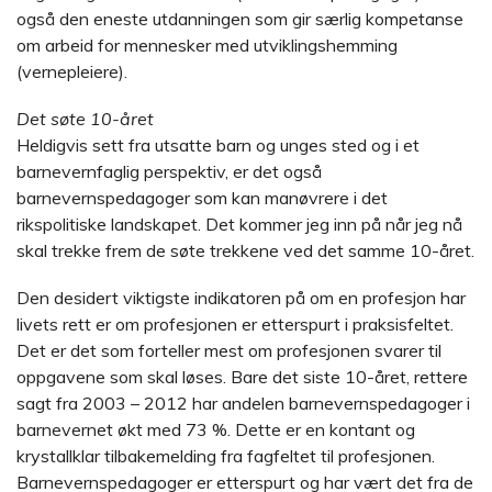
også den eneste utdanningen som gir særlig kompetanse
om arbeid for mennesker med utviklingshemming
(vernepleiere).
Det søte 10-året
Heldigvis sett fra utsatte barn og unges sted og i et
barnevernfaglig perspektiv, er det også
barnevernspedagoger som kan manøvrere i det
rikspolitiske landskapet. Det kommer jeg inn på når jeg nå
skal trekke frem de søte trekkene ved det samme 10-året.
Den desidert viktigste indikatoren på om en profesjon har
livets rett er om profesjonen er etterspurt i praksisfeltet.
Det er det som forteller mest om profesjonen svarer til
oppgavene som skal løses. Bare det siste 10-året, rettere
sagt fra 2003 – 2012 har andelen barnevernspedagoger i
barnevernet økt med 73 %. Dette er en kontant og
krystallklar tilbakemelding fra fagfeltet til profesjonen.
Barnevernspedagoger er etterspurt og har vært det fra de