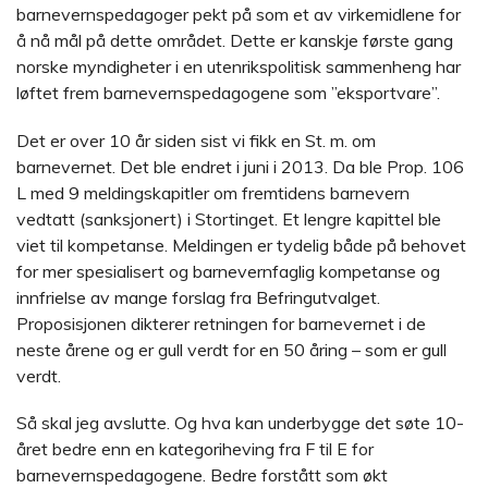
barnevernspedagoger pekt på som et av virkemidlene for
å nå mål på dette området. Dette er kanskje første gang
norske myndigheter i en utenrikspolitisk sammenheng har
løftet frem barnevernspedagogene som ”eksportvare”.
Det er over 10 år siden sist vi fikk en St. m. om
barnevernet. Det ble endret i juni i 2013. Da ble Prop. 106
L med 9 meldingskapitler om fremtidens barnevern
vedtatt (sanksjonert) i Stortinget. Et lengre kapittel ble
viet til kompetanse. Meldingen er tydelig både på behovet
for mer spesialisert og barnevernfaglig kompetanse og
innfrielse av mange forslag fra Befringutvalget.
Proposisjonen dikterer retningen for barnevernet i de
neste årene og er gull verdt for en 50 åring – som er gull
verdt.
Så skal jeg avslutte. Og hva kan underbygge det søte 10-
året bedre enn en kategoriheving fra F til E for
barnevernspedagogene. Bedre forstått som økt