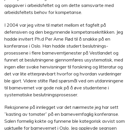
oppgaver i arbeidsfeltet og om dette samsvarte med
arbeidsfeltets behov for kompetanse.
I 2004 var jeg vitne til møtet mellom et fagfelt på
defensiven og den begynnende kompetansekritikken. Jeg
hadde invitert Ph.d Per Arne Rød til å snakke på en
konferanse i Oslo. Han hadde studert beslutnings-
prosessene i flere barneverntjenester på Vestlandet og
funnet at beslutningene gjennomføres usystematisk, med
ingen eller svake henvisninger til forskning og litteratur og
det var lite etterprøvbart hvorfor og hvordan vurderinger
ble gjort. Videre stilte Rød spørsmål ved om utdanningene
til barnevernet var gode nok på å øve studentene i
systematiske beslutningsprosesser.
Reksjonene på innlegget var det nærmeste jeg har sett
”kasting av tomater” på en barnevernfaglig konferanse.
Salen formelig kokte og funnene ble kategorisk avvist som
uaktuelle for barnevernet i Oslo. Jeg opplevde seansen