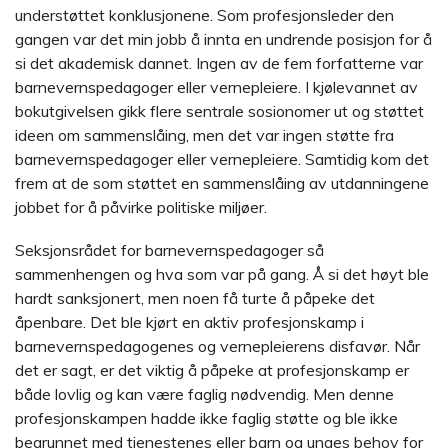
understøttet konklusjonene. Som profesjonsleder den
gangen var det min jobb å innta en undrende posisjon for å
si det akademisk dannet. Ingen av de fem forfatterne var
barnevernspedagoger eller vernepleiere. I kjølevannet av
bokutgivelsen gikk flere sentrale sosionomer ut og støttet
ideen om sammenslåing, men det var ingen støtte fra
barnevernspedagoger eller vernepleiere. Samtidig kom det
frem at de som støttet en sammenslåing av utdanningene
jobbet for å påvirke politiske miljøer.
Seksjonsrådet for barnevernspedagoger så
sammenhengen og hva som var på gang. Å si det høyt ble
hardt sanksjonert, men noen få turte å påpeke det
åpenbare. Det ble kjørt en aktiv profesjonskamp i
barnevernspedagogenes og vernepleierens disfavør. Når
det er sagt, er det viktig å påpeke at profesjonskamp er
både lovlig og kan være faglig nødvendig. Men denne
profesjonskampen hadde ikke faglig støtte og ble ikke
begrunnet med tjenestenes eller barn og unges behov for