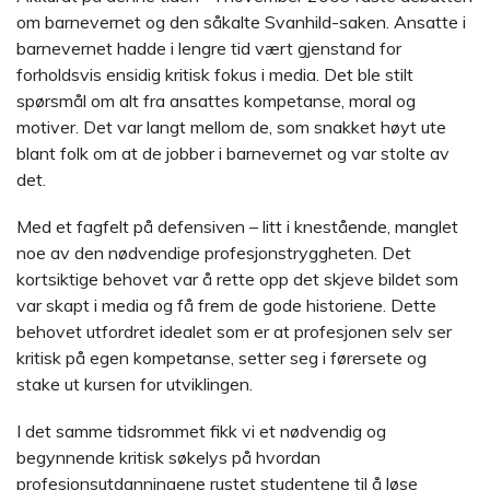
om barnevernet og den såkalte Svanhild-saken. Ansatte i
barnevernet hadde i lengre tid vært gjenstand for
forholdsvis ensidig kritisk fokus i media. Det ble stilt
spørsmål om alt fra ansattes kompetanse, moral og
motiver. Det var langt mellom de, som snakket høyt ute
blant folk om at de jobber i barnevernet og var stolte av
det.
Med et fagfelt på defensiven – litt i knestående, manglet
noe av den nødvendige profesjonstryggheten. Det
kortsiktige behovet var å rette opp det skjeve bildet som
var skapt i media og få frem de gode historiene. Dette
behovet utfordret idealet som er at profesjonen selv ser
kritisk på egen kompetanse, setter seg i førersete og
stake ut kursen for utviklingen.
I det samme tidsrommet fikk vi et nødvendig og
begynnende kritisk søkelys på hvordan
profesjonsutdanningene rustet studentene til å løse