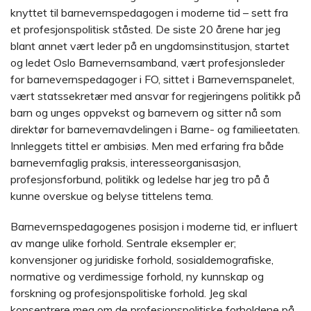
knyttet til barnevernspedagogen i moderne tid – sett fra
et profesjonspolitisk ståsted. De siste 20 årene har jeg
blant annet vært leder på en ungdomsinstitusjon, startet
og ledet Oslo Barnevernsamband, vært profesjonsleder
for barnevernspedagoger i FO, sittet i Barnevernspanelet,
vært statssekretær med ansvar for regjeringens politikk på
barn og unges oppvekst og barnevern og sitter nå som
direktør for barnevernavdelingen i Barne- og familieetaten.
Innleggets tittel er ambisiøs. Men med erfaring fra både
barnevernfaglig praksis, interesseorganisasjon,
profesjonsforbund, politikk og ledelse har jeg tro på å
kunne overskue og belyse tittelens tema.
Barnevernspedagogenes posisjon i moderne tid, er influert
av mange ulike forhold. Sentrale eksempler er;
konvensjoner og juridiske forhold, sosialdemografiske,
normative og verdimessige forhold, ny kunnskap og
forskning og profesjonspolitiske forhold. Jeg skal
konsentrere meg om de profesjonspolitiske forholdene på