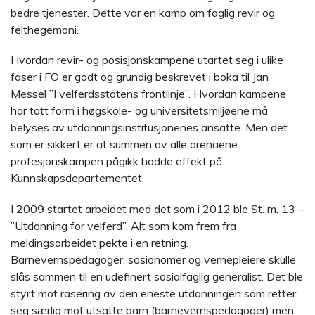
bedre tjenester. Dette var en kamp om faglig revir og
felthegemoni.
Hvordan revir- og posisjonskampene utartet seg i ulike
faser i FO er godt og grundig beskrevet i boka til Jan
Messel ”I velferdsstatens frontlinje”. Hvordan kampene
har tatt form i høgskole- og universitetsmiljøene må
belyses av utdanningsinstitusjonenes ansatte. Men det
som er sikkert er at summen av alle arenaene
profesjonskampen pågikk hadde effekt på
Kunnskapsdepartementet.
I 2009 startet arbeidet med det som i 2012 ble St. m. 13 –
”Utdanning for velferd”. Alt som kom frem fra
meldingsarbeidet pekte i en retning.
Barnevernspedagoger, sosionomer og vernepleiere skulle
slås sammen til en udefinert sosialfaglig generalist. Det ble
styrt mot rasering av den eneste utdanningen som retter
seg særlig mot utsatte barn (barnevernspedagoger) men