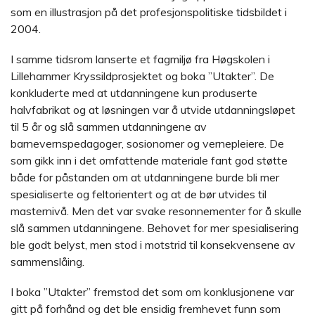
som en illustrasjon på det profesjonspolitiske tidsbildet i
2004.
I samme tidsrom lanserte et fagmiljø fra Høgskolen i
Lillehammer Kryssildprosjektet og boka ”Utakter”. De
konkluderte med at utdanningene kun produserte
halvfabrikat og at løsningen var å utvide utdanningsløpet
til 5 år og slå sammen utdanningene av
barnevernspedagoger, sosionomer og vernepleiere. De
som gikk inn i det omfattende materiale fant god støtte
både for påstanden om at utdanningene burde bli mer
spesialiserte og feltorientert og at de bør utvides til
masternivå. Men det var svake resonnementer for å skulle
slå sammen utdanningene. Behovet for mer spesialisering
ble godt belyst, men stod i motstrid til konsekvensene av
sammenslåing.
I boka ”Utakter” fremstod det som om konklusjonene var
gitt på forhånd og det ble ensidig fremhevet funn som