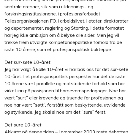
sentrale arenaer, slik som i utdannings- og
forskningsinstitusjonene, i profesjonsforbudet
Fellesorganisasjonen FO, i arbeidslivet, i etater, direktorater
og departementer, regjering og Storting. I dette formatet
har jeg ikke ambisjon om å belyse alle sider. Men jeg vil
trekke frem utvalgte kompetansepolitiske forhold fra de
siste 10 årene, som et profesjonspolitisk bakteppe.
Det sur-søte 10-året.
Jeg har valgt å kalle 10-året vi har bak oss for det sur-søte
10-året. I et profesjonspolitisk perspektiv har det de siste
10 årene vært parallelle og motstridende forhold som har
virket inn på posisjonen til barnevernspedagoger. Noe har
vært ”surt” eller krevende og truende for profesjonen og
noe har vært ”søtt”, forstått som beskyttende, utviklende
og styrkende. Jeg skal si noe om det ”sure” først.
Det sure 10-året
Akkurat på denne tiden – i november 2003 raste debatten