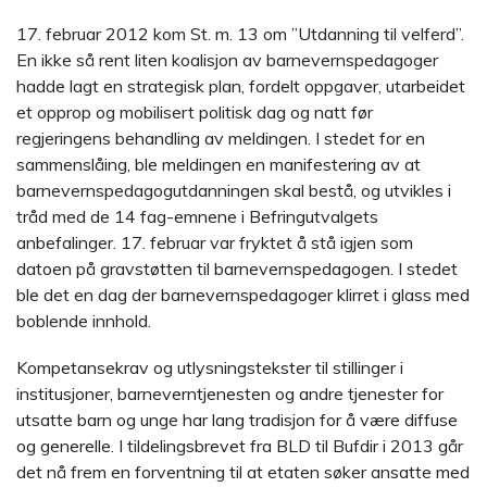
17. februar 2012 kom St. m. 13 om ”Utdanning til velferd”.
En ikke så rent liten koalisjon av barnevernspedagoger
hadde lagt en strategisk plan, fordelt oppgaver, utarbeidet
et opprop og mobilisert politisk dag og natt før
regjeringens behandling av meldingen. I stedet for en
sammenslåing, ble meldingen en manifestering av at
barnevernspedagogutdanningen skal bestå, og utvikles i
tråd med de 14 fag-emnene i Befringutvalgets
anbefalinger. 17. februar var fryktet å stå igjen som
datoen på gravstøtten til barnevernspedagogen. I stedet
ble det en dag der barnevernspedagoger klirret i glass med
boblende innhold.
Kompetansekrav og utlysningstekster til stillinger i
institusjoner, barneverntjenesten og andre tjenester for
utsatte barn og unge har lang tradisjon for å være diffuse
og generelle. I tildelingsbrevet fra BLD til Bufdir i 2013 går
det nå frem en forventning til at etaten søker ansatte med