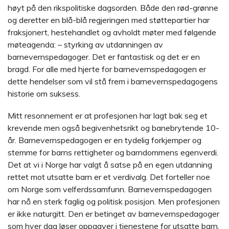
høyt på den rikspolitiske dagsorden. Både den rød-grønne
og deretter en blå-blå regjeringen med støttepartier har
fraksjonert, hestehandlet og avholdt møter med følgende
møteagenda: – styrking av utdanningen av
barnevernspedagoger. Det er fantastisk og det er en
bragd. For alle med hjerte for barnevernspedagogen er
dette hendelser som vil stå frem i barnevernspedagogens
historie om suksess.
Mitt resonnement er at profesjonen har lagt bak seg et
krevende men også begivenhetsrikt og banebrytende 10-
år. Barnevernspedagogen er en tydelig forkjemper og
stemme for barns rettigheter og barndommens egenverdi.
Det at vi i Norge har valgt å satse på en egen utdanning
rettet mot utsatte barn er et verdivalg. Det forteller noe
om Norge som velferdssamfunn. Barnevernspedagogen
har nå en sterk faglig og politisk posisjon. Men profesjonen
er ikke naturgitt. Den er betinget av barnevernspedagoger
som hver dag løser oppgaver i tjenestene for utsatte barn.