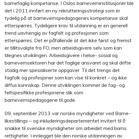
barnefaglig kompetanse. I Oslos barneverninstitusjoner ble
det i 2011 innført en ny rekrutteringsstrategi som er
tydelig på at barnevernspedagogenes kompetanse skal
etterspørres. Tydeligere krav til utdanning er en generell
trend uavhengig av fagfelt og profesjonen som
etterspørres. Det er påfallende at det ikke først og fremst
er tillitsvalgte fra FO, men arbeidsgivere selv som kan
tilegnes utviklingen. Arbeidsgivere i helse- sosial og
barnevernsektoren har det faglige ansvaret og skal drifte
stadig mer spesialiserte oppgaver. Til det trengs det
fagfolk og profesjoner som kan vise til konkret – og ikke
diffus kunnskap. Denne utviklingen kommer de fag- og
feltspesifikke profesjonene slik som
barnevernspedagogene til gode.
09. september 2013 var norske myndigheter ved Barne-
likestillings – og inkluderingsdepartementet invitert til å
snakke til svenske myndigheter om arbeidet med barns
rettigheter. I innlegget ble den norske utdanningen av