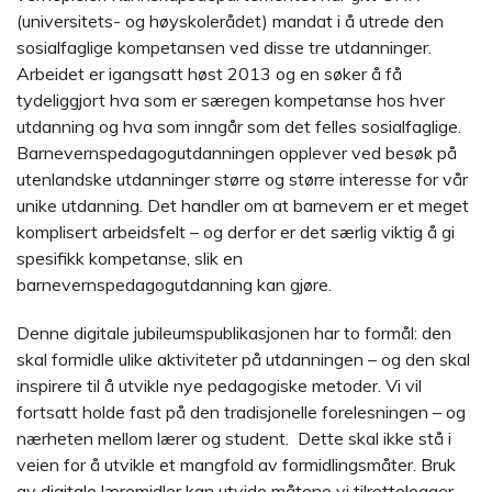
(universitets- og høyskolerådet) mandat i å utrede den
sosialfaglige kompetansen ved disse tre utdanninger.
Arbeidet er igangsatt høst 2013 og en søker å få
tydeliggjort hva som er særegen kompetanse hos hver
utdanning og hva som inngår som det felles sosialfaglige.
Barnevernspedagogutdanningen opplever ved besøk på
utenlandske utdanninger større og større interesse for vår
unike utdanning. Det handler om at barnevern er et meget
komplisert arbeidsfelt – og derfor er det særlig viktig å gi
spesifikk kompetanse, slik en
barnevernspedagogutdanning kan gjøre.
Denne digitale jubileumspublikasjonen har to formål: den
skal formidle ulike aktiviteter på utdanningen – og den skal
inspirere til å utvikle nye pedagogiske metoder. Vi vil
fortsatt holde fast på den tradisjonelle forelesningen – og
nærheten mellom lærer og student. Dette skal ikke stå i
veien for å utvikle et mangfold av formidlingsmåter. Bruk
av digitale læremidler kan utvide måtene vi tilrettelegger