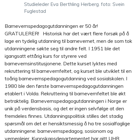
Studieleder Eva Berthling Herberg. foto: Svein
Fuglestad
Barnevernspedagogutdanningen er 50 år!
GRATULERER! Historisk har det vært flere forsøk på å
lage en tydelig utdanning til barnevernet, men de som tok
utdanningene søkte seg til andre felt. I 1951 ble det
igangsatt ettårig kurs for styrere ved
barnevernsinstitusjonene. Dette kurset lyktes med
rekruttering til barnevernfeltet, og kurset ble utviklet til en
toårig barnevernspedagogutdanning ved sosialskolen. I
1980 ble den første barnevernspedagogutdanningen
etablert i Volda. Rekruttering til barnevernfeltet ble økt
betraktelig. Barnevernspedagogutdanningen i Norge er
unik på verdensbasis, og det er ingen selvfølge at den
fremdeles finnes. Utdanningspolitisk stilles det stadig
spørsmål om det er hensiktsmessig å ha tre sosialfaglige
utdanningene: barnevernspedagog, sosionom og
vernepleier. Kunnskapsdepartementet har gitt UHR