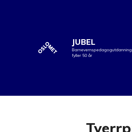
JUBEL
Barnevernspedagogutdanning
fyller 50 år
Tverrp