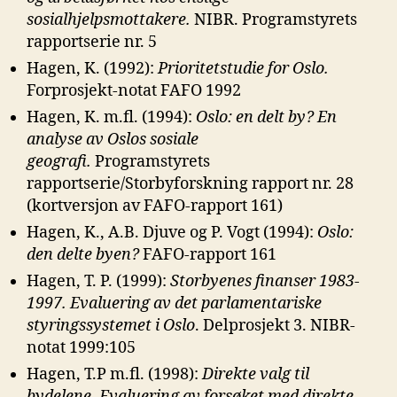
sosialhjelpsmottakere.
NIBR. Programstyrets
rapportserie nr. 5
Hagen, K. (1992):
Prioritetstudie for Oslo.
Forprosjekt-notat FAFO 1992
Hagen, K. m.fl. (1994):
Oslo: en delt by? En
analyse av Oslos sosiale
geografi.
Programstyrets
rapportserie/Storbyforskning rapport nr. 28
(kortversjon av FAFO-rapport 161)
Hagen, K., A.B. Djuve og P. Vogt (1994):
Oslo:
den delte byen?
FAFO-rapport 161
Hagen, T. P. (1999):
Storbyenes finanser 1983-
1997. Evaluering av det
parlamentariske
styringssystemet i Oslo
. Delprosjekt 3. NIBR-
notat 1999:105
Hagen, T.P m.fl. (1998):
Direkte valg til
bydelene. Evaluering av forsøket med
direkte