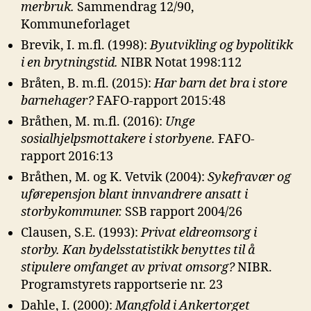
merbruk.
Sammendrag 12/90,
Kommuneforlaget
Brevik, I. m.fl. (1998):
Byutvikling og bypolitikk
i en brytningstid.
NIBR Notat 1998:112
Bråten, B. m.fl. (2015):
Har barn det bra i store
barnehager?
FAFO-rapport 2015:48
Bråthen, M. m.fl. (2016):
Unge
sosialhjelpsmottakere i storbyene.
FAFO-
rapport 2016:13
Bråthen, M. og K. Vetvik (2004):
Sykefravær og
uførepensjon blant innvandrere
ansatt i
storbykommuner.
SSB rapport 2004/26
Clausen, S.E. (1993):
Privat eldreomsorg i
storby. Kan bydelsstatistikk benyttes til
å
stipulere omfanget av privat omsorg?
NIBR.
Programstyrets rapportserie nr. 23
Dahle, I. (2000):
Mangfold i Ankertorget