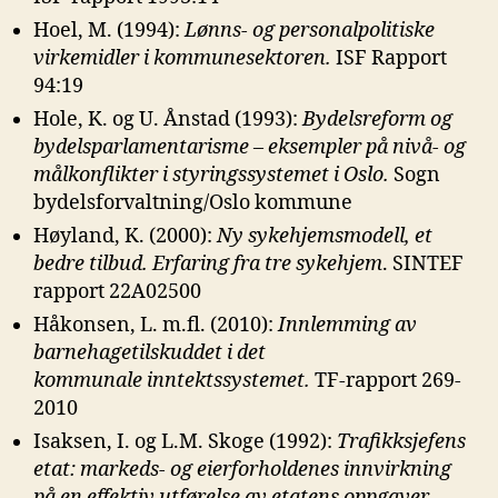
Hoel, M. (1994):
Lønns- og personalpolitiske
virkemidler i kommunesektoren.
ISF Rapport
94:19
Hole, K. og U. Ånstad (1993):
Bydelsreform og
bydelsparlamentarisme –
eksempler på nivå- og
målkonflikter i styringssystemet i Oslo.
Sogn
bydelsforvaltning/Oslo kommune
Høyland, K. (2000):
Ny sykehjemsmodell, et
bedre tilbud. Erfaring fra tre
sykehjem
. SINTEF
rapport 22A02500
Håkonsen, L. m.fl. (2010):
Innlemming av
barnehagetilskuddet i det
kommunale
inntektssystemet.
TF-rapport 269-
2010
Isaksen, I. og L.M. Skoge (1992):
Trafikksjefens
etat: markeds- og
eierforholdenes innvirkning
på en effektiv utførelse av etatens oppgaver.