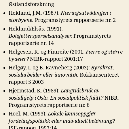
Østlandsforskning
Hekland, J.M. (1987):
Næringsutviklingen i
storbyene.
Programstyrets rapportserie nr. 2
Hekland/Elsås. (1991):
Boligetterspørselsanalyser.
Programstyrets
rapportserie nr. 14
Helgesen, K. og Fimreite (2001:
Færre og større
bydeler?
NIBR-rapport 2001:17
Helgøy, I. og B. Ravneberg (2003):
Byråkrat,
sosialarbeider eller innovatør.
Rokkansenteret
rapport 5 2003
Hjermstad, K. (1989):
Langtidsbruk av
sosialhjelp i Oslo. En sosialpolitisk
falitt?
NIBR.
Programstyrets rapportserie nr. 6
Hoel, M. (1993):
Lokale lønnsoppgjør –
fordelingspolitikk eller individuell
belønning?
ISF-rapport 1993:14