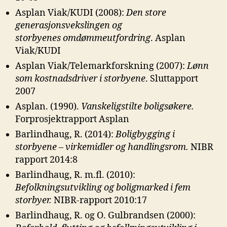
Asplan Viak/KUDI (2008):
Den store
generasjonsvekslingen og
storbyenes
omdømmeutfordring
. Asplan
Viak/KUDI
Asplan Viak/Telemarkforskning (2007):
Lønn
som kostnadsdriver i
storbyene
. Sluttapport
2007
Asplan. (1990).
Vanskeligstilte boligsøkere.
Forprosjektrapport Asplan
Barlindhaug, R. (2014):
Boligbygging i
storbyene – virkemidler og
handlingsrom.
NIBR
rapport 2014:8
Barlindhaug, R. m.fl. (2010):
Befolkningsutvikling og boligmarked i fem
storbyer.
NIBR-rapport 2010:17
Barlindhaug, R. og O. Gulbrandsen (2000):