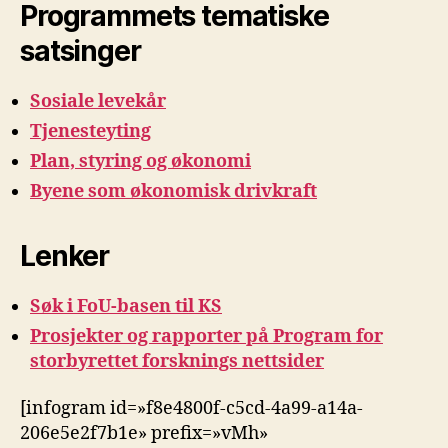
Programmets tematiske
satsinger
Sosiale levekår
Tjenesteyting
Plan, styring og økonomi
Byene som økonomisk drivkraft
Lenker
Søk i FoU-basen til KS
Prosjekter og rapporter på Program for
storbyrettet forsknings nettsider
[infogram id=»f8e4800f-c5cd-4a99-a14a-
206e5e2f7b1e» prefix=»vMh»