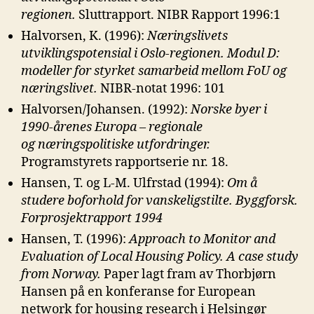
regionen.
Sluttrapport. NIBR Rapport 1996:1
Halvorsen, K. (1996):
Næringslivets
utviklingspotensial i Oslo-regionen. Modul
D:
modeller for styrket samarbeid mellom FoU og
næringslivet.
NIBR-notat 1996: 101
Halvorsen/Johansen. (1992):
Norske byer i
1990-årenes Europa – regionale
og
næringspolitiske utfordringer.
Programstyrets rapportserie nr. 18.
Hansen, T. og L-M. Ulfrstad (1994):
Om å
studere boforhold for vanskeligstilte.
Byggforsk.
Forprosjektrapport 1994
Hansen, T. (1996):
Approach to Monitor and
Evaluation of Local Housing
Policy. A case study
from Norway.
Paper lagt fram av Thorbjørn
Hansen på en konferanse for European
network for housing research i Helsingør