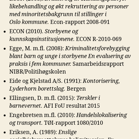
likebehandling og økt
rekruttering av personer
med minoritetsbakgrunn til stillinger i
Oslo
kommune.
Econ-rapport 2008-091
ECON (2010).
Storbyene og
kunnskapsinstitusjonene.
ECON R-2010-069
Egge, M. m.fl. (2008):
Kriminalitetsforebygging
blant barn og unge i storbyene En
evaluering av
praksis i fem kommuner.
Samarbeidsrapport
NIBR/Politihøgskolen
Eide og Kjelstad A/S. (1991):
Kontorisering,
Lyderhorn borettslag.
Bergen
Ellingsen, D. m.fl. (2015):
Terskler i
barnevernet.
AFI FoU resultat 2015
Engebretsen m.fl. (2010):
Handelslokalisering
og transport.
TØI-rapport 1080/2010
Eriksen, A. (1989):
Enslige