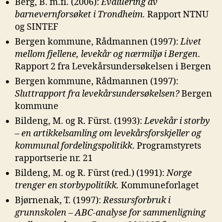
Berg, B. m.fl. (2006):
Evaluering av
barnevernforsøket i Trondheim.
Rapport NTNU
og SINTEF
Bergen kommune, Rådmannen (1997):
Livet
mellom fjellene, levekår og
nærmiljø i Bergen
.
Rapport 2 fra Levekårsundersøkelsen i Bergen
Bergen kommune, Rådmannen (1997):
Sluttrapport fra levekårsundersøkelsen?
Bergen
kommune
Bildeng, M. og R. Fürst. (1993):
Levekår i storby
– en artikkelsamling om
levekårsforskjeller og
kommunal fordelingspolitikk
. Programstyrets
rapportserie nr. 21
Bildeng, M. og R. Fürst (red.) (1991):
Norge
trenger en storbypolitikk.
Kommuneforlaget
Bjørnenak, T. (1997):
Ressursforbruk i
grunnskolen – ABC-analyse for
sammenligning