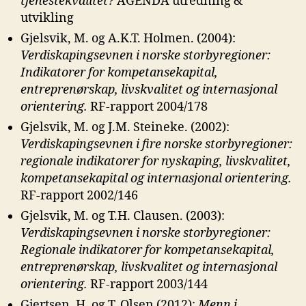
tjenestekvalitet?
AGENDA utredning &
utvikling
Gjelsvik, M. og A.K.T. Holmen. (2004):
Verdiskapingsevnen i norske
storbyregioner:
Indikatorer for kompetansekapital,
entreprenørskap, livskvalitet og internasjonal
orientering.
RF-rapport 2004/178
Gjelsvik, M. og J.M. Steineke. (2002):
Verdiskapingsevnen i fire norske
storbyregioner:
regionale indikatorer for nyskaping, livskvalitet,
kompetansekapital og internasjonal orientering.
RF-rapport 2002/146
Gjelsvik, M. og T.H. Clausen. (2003):
Verdiskapingsevnen i norske
storbyregioner:
Regionale indikatorer for kompetansekapital,
entreprenørskap, livskvalitet og internasjonal
orientering.
RF-rapport 2003/144
Gjertsen, H. og T. Olsen (2012):
Menn i