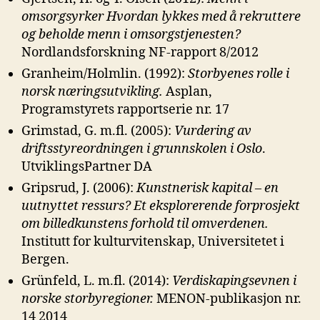
omsorgsyrker Hvordan lykkes med å
rekruttere
og beholde menn i omsorgstjenesten?
Nordlandsforskning NF-rapport 8/2012
Granheim/Holmlin. (1992):
Storbyenes rolle i
norsk næringsutvikling.
Asplan,
Programstyrets rapportserie nr. 17
Grimstad, G. m.fl. (2005):
Vurdering av
driftsstyreordningen i grunnskolen i
Oslo
.
UtviklingsPartner DA
Gripsrud, J. (2006):
Kunstnerisk kapital – en
uutnyttet ressurs? Et eksplorerende
forprosjekt
om billedkunstens forhold til omverdenen.
Institutt for kulturvitenskap, Universitetet i
Bergen.
Grünfeld, L. m.fl. (2014):
Verdiskapingsevnen i
norske storbyregioner.
MENON-publikasjon nr.
14 2014