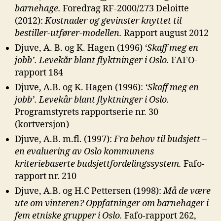
barnehage.
Foredrag RF-2000/273 Deloitte
(2012):
Kostnader og gevinster knyttet til
bestiller-utfører-modellen.
Rapport august 2012
Djuve, A. B. og K. Hagen (1996)
‘Skaff meg en
jobb’. Levekår blant
flyktninger i Oslo.
FAFO-
rapport 184
Djuve, A.B. og K. Hagen (1996):
‘Skaff meg en
jobb’. Levekår blant
flyktninger i Oslo.
Programstyrets rapportserie nr. 30
(kortversjon)
Djuve, A.B. m.fl. (1997):
Fra behov til budsjett –
en evaluering av Oslo
kommunens
kriteriebaserte budsjettfordelingssystem.
Fafo-
rapport nr. 210
Djuve, A.B. og H.C Pettersen (1998):
Må de være
ute om vinteren?
Oppfatninger om barnehager i
fem etniske grupper i Oslo.
Fafo-rapport 262,