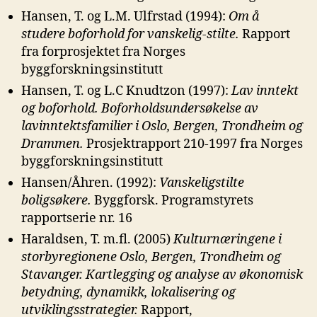
Hansen, T. og L.M. Ulfrstad (1994):
Om å
studere boforhold for vanskelig-stilte.
Rapport
fra forprosjektet fra Norges
byggforskningsinstitutt
Hansen, T. og L.C Knudtzon (1997):
Lav inntekt
og boforhold. Boforholds
undersøkelse av
lavinntektsfamilier i Oslo, Bergen, Trondheim og
Drammen.
Prosjektrapport 210-1997 fra Norges
byggforskningsinstitutt
Hansen/Åhren. (1992):
Vanskeligstilte
boligsøkere.
Byggforsk. Programstyrets
rapportserie nr. 16
Haraldsen, T. m.fl. (2005)
Kulturnæringene i
storbyregionene Oslo, Bergen,
Trondheim og
Stavanger. Kartlegging og analyse av økonomisk
betydning, dynamikk, lokalisering og
utviklingsstrategier.
Rapport,