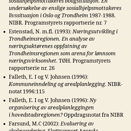
sosialhjelpsmottakeres boligsituasjon. En
undersøkelse
av enslige sosialhjelpsmottakeres
livssituasjon i Oslo og Trondheim
1987-1988.
NIBR. Programstyrets rapportserie nr. 7
Estenstad, N. m.fl. (1993):
Næringsutvikling i
Trondheimsregionen. En analyse
av
næringsaktørenes oppfatning av
Trondheimsregionen som arena for lønnsom
næringsvirksomhet.
TØH. Programstyrets
rapportserie nr. 26
Falleth, E. I og V. Johnsen (1996):
Kommuneinndeling og arealplanlegging.
NIBR-
notat 1996:115
Falleth, E. I og V. Johnsen (1996):
Ny
organisering av arealplanleggingen
i
hovedstadsregionen?
Oppdragsnotat fra NIBR
Farsund, M.C (2002):
Evaluering av