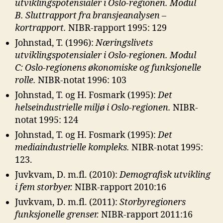
utviklingspotensialer i Oslo-regionen. Modul
B.
Sluttrapport fra bransjeanalysen –
kortrapport.
NIBR-rapport 1995: 129
Johnstad, T. (1996):
Næringslivets
utviklingspotensialer i Oslo-regionen. Modul
C:
Oslo-regionens økonomiske og funksjonelle
rolle.
NIBR-notat 1996: 103
Johnstad, T. og H. Fosmark (1995):
Det
helseindustrielle miljø i Oslo-regionen.
NIBR-
notat 1995: 124
Johnstad, T. og H. Fosmark (1995):
Det
mediaindustrielle kompleks.
NIBR-notat 1995:
123.
Juvkvam, D. m.fl. (2010):
Demografisk utvikling
i fem storbyer.
NIBR-rapport 2010:16
Juvkvam, D. m.fl. (2011):
Storbyregioners
funksjonelle grenser.
NIBR-rapport 2011:16