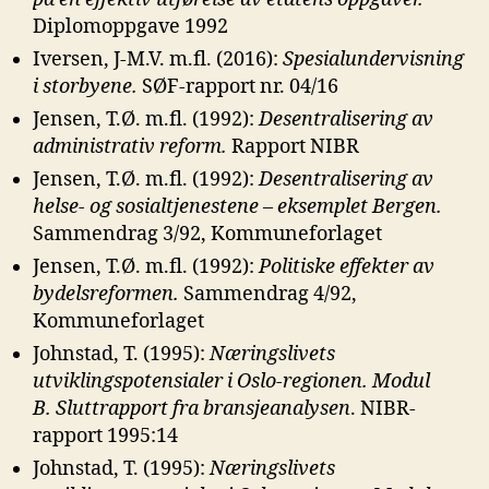
Diplomoppgave 1992
Iversen, J-M.V. m.fl. (2016):
Spesialundervisning
i storbyene.
SØF-rapport nr. 04/16
Jensen, T.Ø. m.fl. (1992):
Desentralisering av
administrativ reform.
Rapport NIBR
Jensen, T.Ø. m.fl. (1992):
Desentralisering av
helse- og sosialtjenestene –
eksemplet Bergen.
Sammendrag 3/92, Kommuneforlaget
Jensen, T.Ø. m.fl. (1992):
Politiske effekter av
bydelsreformen.
Sammendrag 4/92,
Kommuneforlaget
Johnstad, T. (1995):
Næringslivets
utviklingspotensialer i Oslo-regionen. Modul
B.
Sluttrapport fra bransjeanalysen
. NIBR-
rapport 1995:14
Johnstad, T. (1995):
Næringslivets