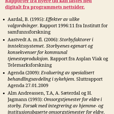
Rapporter fra nyere tid kan lastes ned
digitalt fra programmets nettsider.
Aardal, B. (1995):
Effekter av ulike
valgordninger
. Rapport 1996:11 fra Institutt for
samfunnsforskning
Aastvedt A. m.fl. (2006):
Storbyfaktorer i
inntektssystemet. Storbyenes
egenart og
konsekvenser for kommunal
tjenesteproduksjon
. Rapport fra Asplan Viak og
Telemarksforskning
Agenda (2009):
Evaluering av spesialisert
behandlingsavdeling i sykehjem
. Sluttrapport
Agenda 27.01.2009
Alm Andreassen, T.A, A. Sæterdal og H.
Jagmann (1993):
Omsorgstjenester for eldre i
storby. Forsøk med integrering av
hjemme- og
institusjonsbaserte omsorgstjenester for eldre
.