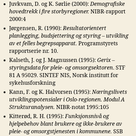
Juvkvam, D. og K. Sørlie (2000):
Demografiske
hovedtrekk i fire storbyregioner.
NIBR-rapport
2000:4
Jørgensen, R. (1990):
Resultatorientert
planlegging, budsjettering og styring –
utvikling
av et felles begrepsapparat.
Programstyrets
rapportserie nr. 10.
Kalseth, J. og J. Magnussen (1995):
Gerix –
styringsdata for pleie- og
omsorgsektoren
. STF
81 A 95029. SINTEF NIS, Norsk institutt for
sykehusforskning
Kann, F. og K. Halvorsen (1995):
Næringslivets
utviklingspotensialer i Oslo-
regionen. Modul A
Strukturanalysen.
NIBR-notat 1995:105
Kitterød, R. H. (1995):
Funksjonsnivå og
hjelpebehov blant brukere og ikke-
brukere av
pleie- og omsorgstjenesten i kommunene.
SSB