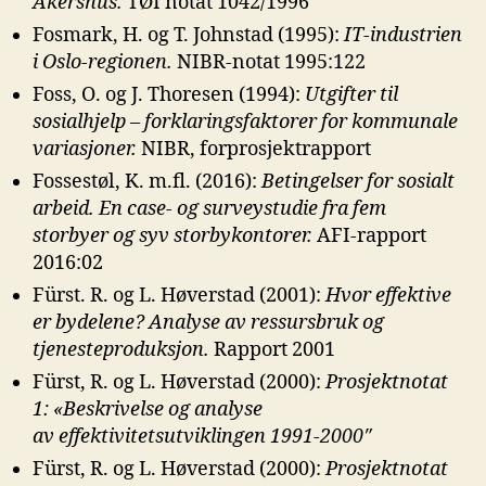
Akershus.
TØI notat 1042/1996
Fosmark, H. og T. Johnstad (1995):
IT-industrien
i Oslo-regionen.
NIBR-notat 1995:122
Foss, O. og J. Thoresen (1994):
Utgifter til
sosialhjelp – forklaringsfaktorer for
kommunale
variasjoner.
NIBR, forprosjektrapport
Fossestøl, K. m.fl. (2016):
Betingelser for sosialt
arbeid. En case- og surveystudie
fra fem
storbyer og syv storbykontorer.
AFI-rapport
2016:02
Fürst. R. og L. Høverstad (2001):
Hvor effektive
er bydelene? Analyse av
ressursbruk og
tjenesteproduksjon.
Rapport 2001
Fürst, R. og L. Høverstad (2000):
Prosjektnotat
1: «Beskrivelse og analyse
av
effektivitetsutviklingen 1991-2000″
Fürst, R. og L. Høverstad (2000):
Prosjektnotat