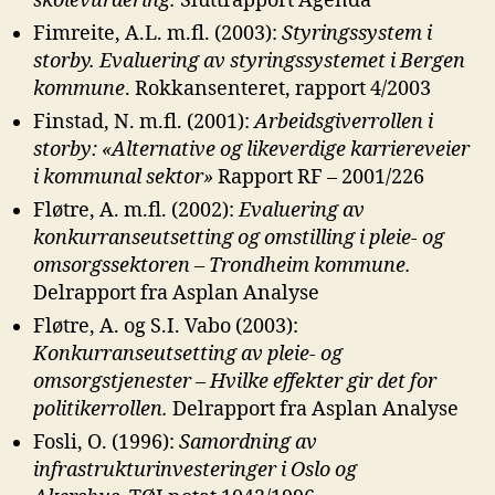
skolevurdering.
Sluttrapport Agenda
Fimreite, A.L. m.fl. (2003):
Styringssystem i
storby. Evaluering av
styringssystemet i Bergen
kommune
. Rokkansenteret, rapport 4/2003
Finstad, N. m.fl. (2001):
Arbeidsgiverrollen i
storby: «Alternative og likeverdige
karriereveier
i kommunal sektor»
Rapport RF – 2001/226
Fløtre, A. m.fl. (2002):
Evaluering av
konkurranseutsetting og omstilling i pleie-
og
omsorgssektoren – Trondheim kommune.
Delrapport fra Asplan Analyse
Fløtre, A. og S.I. Vabo (2003):
Konkurranseutsetting av pleie- og
omsorgstjenester
– Hvilke effekter gir det for
politikerrollen.
Delrapport fra Asplan Analyse
Fosli, O. (1996):
Samordning av
infrastrukturinvesteringer i Oslo og