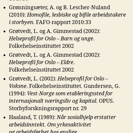
Grønningsæter, A. og B. Lescher-Nuland
(2010):
Homofile, lesbiske og bifile
arbeidstakere
i storbyen.
FAFO-rapport 2010:33
Grøtvedt, L. og A. Gimmestad (2002):
Helseprofil for Oslo – Barn og unge
.
Folkehelseinstituttet 2002
Grøtvedt, L. og A. Gimmestad (2002):
Helseprofil for Oslo – Eldre
.
Folkehelseinstituttet 2002
Grøtvedt, L. (2002):
Helseprofil for Oslo –
Voksne
. Folkehelseinstituttet. Gundersen, G.
(1994):
Vest-Norge som etableringssted for
internasjonalt
næringsliv og kapital.
OPUS.
Storbyforskningsrapport nr. 29
Haaland, T. (1989):
Når sosialhjelp erstatter
arbeidsinntekt. Om yrkesaktivitet
og
arbeidsførhet hos enslige