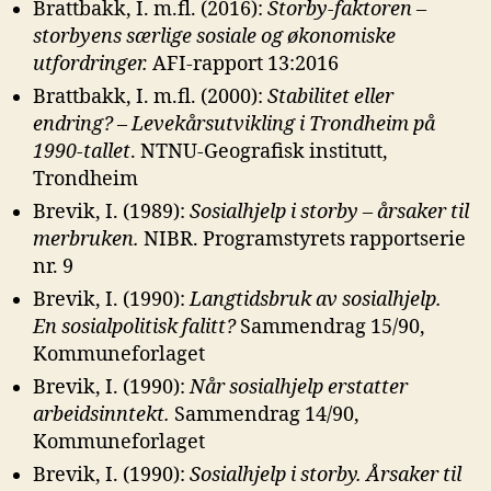
Brattbakk, I. m.fl. (2016):
Storby-faktoren –
storbyens særlige sosiale og
økonomiske
utfordringer.
AFI-rapport 13:2016
Brattbakk, I. m.fl. (2000):
Stabilitet eller
endring? – Levekårsutvikling i
Trondheim på
1990-tallet
. NTNU-Geografisk institutt,
Trondheim
Brevik, I. (1989):
Sosialhjelp i storby – årsaker til
merbruken.
NIBR. Programstyrets rapportserie
nr. 9
Brevik, I. (1990):
Langtidsbruk av sosialhjelp.
En sosialpolitisk falitt?
Sammendrag 15/90,
Kommuneforlaget
Brevik, I. (1990):
Når sosialhjelp erstatter
arbeidsinntekt.
Sammendrag 14/90,
Kommuneforlaget
Brevik, I. (1990):
Sosialhjelp i storby. Årsaker til