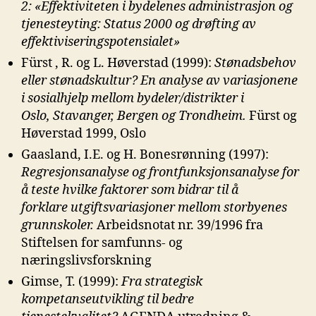
2: «Effektiviteten i bydelenes
administrasjon og
tjenesteyting: Status 2000 og drøfting av
effektiviseringspotensialet»
Fürst , R. og L. Høverstad (1999):
Stønadsbehov
eller stønadskultur? En
analyse av variasjonene
i sosialhjelp mellom bydeler/distrikter i
Oslo,
Stavanger, Bergen og Trondheim.
Fürst og
Høverstad 1999, Oslo
Gaasland, I.E. og H. Bonesrønning (1997):
Regresjonsanalyse og
frontfunksjonsanalyse for
å teste hvilke faktorer som bidrar til å
forklare
utgiftsvariasjoner mellom storbyenes
grunnskoler.
Arbeidsnotat nr. 39/1996 fra
Stiftelsen for samfunns- og
næringslivsforskning
Gimse, T. (1999):
Fra strategisk
kompetanseutvikling til bedre