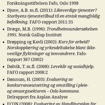
Forskningsstiftelsen Fafo, Oslo 1998
Djuve, A.B. m.fl. (2011):
Likeverdige tjenester?
Storbyens tjenestetilbud til en
etnisk mangfoldig
befolkning.
FAFO-rapport 2011:35
Dræge, M.B. (1996):
Trondheimsundersøkelsen
1995.
Norsk Gallup Institutt
Drøpping og Kavli (2002):
Kurs for arbeid?
Norskopplæring og yrkesdeltakelse
blant ikke-
vestlige flyktninger og innvandrere.
Fafo-
rapport 387 (2002)
Dølvik, T. m.fl. (2008):
Levekår og sosialhjelp.
FAFO rapport 2008:2
Dønnum, H. (2003):
Evaluering av
konkurranseutsetting og omstilling i pleie-
og
omsorgssektoren – Oslo kommune.
Delrapport fra Asplan Analyse
ECON (2008):
Evaluering av Handlingsplan for