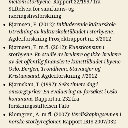
mellom storbyene.
Rapport 22/1997 fra
Stiftelsen for samfunns- og
næringslivsforskning
Bjørnsen, E. (2012):
Inkluderende kulturskole.
Utredning av kul
turskoletilbudet i storbyene.
Agderforskning Prosjektrapport nr. 5/2012
Bjørnsen, E. m.fl. (2012):
Kunstkonsum i
storbyene. En studie av brukere og
ikke-brukere
av det offentlig finansierte kunsttilbudet i byene
Oslo, Bergen,
Trondheim, Stavanger og
Kristiansand.
Agderforskning 7/2012
Bjørnskau, T. (1997):
Seks timers dag i
omsorgsyrker. En evaluering av forsøket i
Oslo
kommune.
Rapport nr 232 fra
forskningsstiftelsen Fafo
Blomgren, A. m.fl. (2007):
Verdiskapingsevnen i
norske storbyregioner.
Rapport IRIS 2007/032