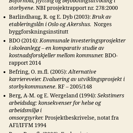
Boforhold, flytting og
befolkningsutvikling i
storbyene
. NBI prosjektrapport nr. 278:2000
Barlindhaug, R. og E. Dyb (2003):
Bruk av
etableringslån i Oslo og
Akershus.
Norges
byggforskningsinstitutt
BDO (2014):
Kommunale investeringsprosjekter
i skoleanlegg – en komparativ
studie av
kostnadsforskjeller mellom kommuner.
BDO-
rapport 2014
Befring, O. m.fl. (2005):
Alternative
karriereveier. Evaluering av
utviklingsprosjekt i
storbykommunene
. RF – 2005/148
Berg, A-M. og E. Wergeland (1994):
Sekstimers
arbeidsdag:
konsekvenser for helse og
arbeidsmiljø i
omsorgsyrker.
Prosjektbeskrivelse, notat fra
AFI/IFFM 1994