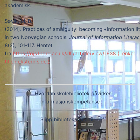
akademisk.
Søvik, M. B.
(2014). Practices of ambiguity: becoming «information li
in two Norwegian schools.
Journal of Information Litera
8(2), 101-117. Hentet
fra
https://ojs.lboro.ac.uk/JIL/article/view/1938 (Lenker
til en ekstern side.)
Innleggsnavigasjon
Hvordan skolebibliotek påvirker
informasjonskompetanse
Slipp bibliotekarene til!