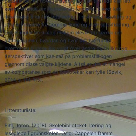
besøkende når hovedansvarlig ikke er til stede kan lett
være uvitende om hvordan alt fungerer. Elever kan
ikke huske å ha fått opplæring i informasjonssøking og
ofte er kravene fra lærerne åpne og uten spesifisering.
Det mangler en dialog mellom elever og lærere om
informasjonen, hvordan og hvor det ble funnet,
hvorfor de kildene ble valgt over andre og hvilke nye
perspektiver som kan ses på problemstillingen
gjennom disse valgte kildene. Altså er det et mangel
av kompetanse som en bibliotekar kan fylle (Søvik,
2014, s. 114-115).
Litteraturliste:
Pihl, Joron. (2018). Skolebiblioteket: læring og
leseglede i grunnskolen. Oslo: Cappelen Damm