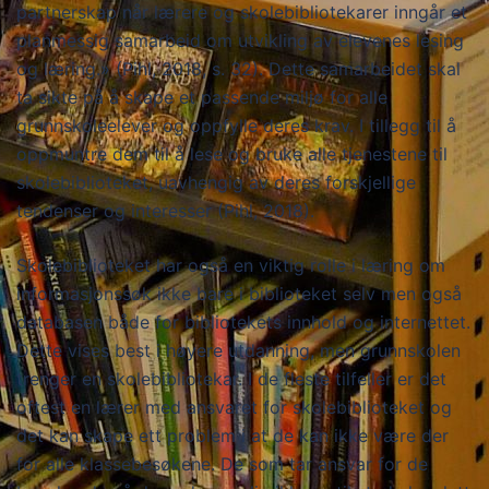
partnerskap når lærere og skolebibliotekarer inngår et
planmessig samarbeid om utvikling av elevenes lesing
og læring.» (Pihl, 2018, s. 32). Dette samarbeidet skal
ta sikte på å skape et passende miljø for alle
grunnskoleelever og oppfylle deres krav. I tillegg til å
oppmuntre dem til å lese og bruke alle tjenestene til
skolebiblioteket, uavhengig av deres forskjellige
tendenser og interesser (Pihl, 2018).
Skolebiblioteket har også en viktig rolle i læring om
informasjonssøk ikke bare i biblioteket selv men også
databasen både for bibliotekets innhold og internettet.
Dette vises best i høyere utdanning, men grunnskolen
trenger en skolebibliotekar. I de fleste tilfeller er det
oftest en lærer med ansvaret for skolebiblioteket og
det kan skape ett problem i at de kan ikke være der
for alle klassebesøkene. De som tar ansvar for de