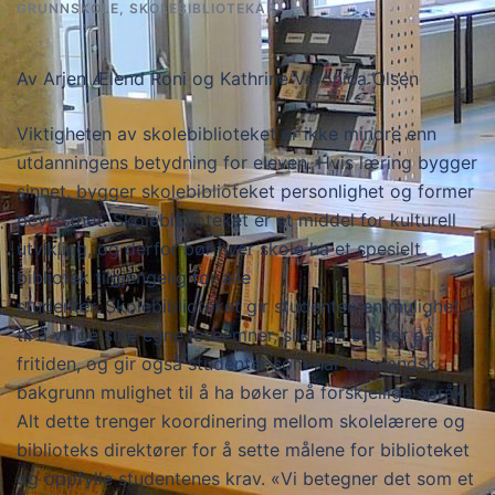
GRUNNSKOLE
,
SKOLEBIBLIOTEKAR
Av Arjen Ælend Roni og Kathrine Veronica Olsen
Viktigheten av skolebiblioteket er ikke mindre enn
utdanningens betydning for eleven. Hvis læring bygger
sinnet, bygger skolebiblioteket personlighet og former
bevissthet. Skolebiblioteket er et middel for kulturell
utvikling, og derfor bør hver skole ha et spesielt
bibliotek tilgjengelig for alle
studenter. Skolebiblioteket gir studenten en mulighet
til å velge sine egne leseemner, slik han ønsker på
fritiden, og gir også studenter som har utenlandsk
bakgrunn mulighet til å ha bøker på forskjellige språk.
Alt dette trenger koordinering mellom skolelærere og
biblioteks direktører for å sette målene for biblioteket
og oppfylle studentenes krav. «Vi betegner det som et