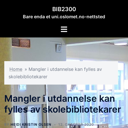
Hopp
BIB2300
til
Bare enda et uni.oslomet.no-nettsted
innhold
Toggle
menu
Home
»
Mangler i utdannelse kan fylles av
skolebibliotekarer
Mangler i utdannelse kan
fylles av skolebibliotekarer
BY
HEIDI KRISTIN OLSEN
12. OKTOBER 2020