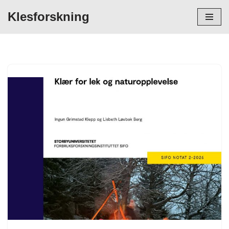
Klesforskning
Hopp
til
innholdet