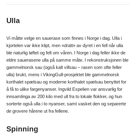
Ulla
Vi måtte velge en sauerase som finnes i Norge i dag. Ulla i
kjortelen var ikke klipt, men «dratt» av dyret i en fell når ulla
ble naturlig løftet og felt om våren. I Norge i dag feller ikke de
eldre sauerasene ulla på samme måte. I rekonstruksjonen ble
gammelnorsk sau (også kalt villsau – rasen som ofte feller
ulla) brukt, mens i VikingGull-prosjektet ble gammelnorsk
korthalet spælsau og moderne korthalet spælsau benyttet for
å få to ulike fargenyanser. Ingvild Espelien var ansvarlig for
innsamlinga av 200 kilo med ull fra to lokale flokker, og hun
sorterte også ulla i to nyanser, samt vasket den og separerte
de grovere hårene ut fra fellene.
Spinning