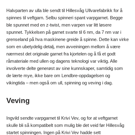
Halvparten av ulla ble sendt til Hillesvåg Ullvarefabrikk for å
spinnes til veftgarn. Selbu spinneri spant varpgarnet. Begge
ble spunnet med en z-twist, men varpen var litt løsere
spunnet. Tykkelsen på garnet svarte til 6 nm, da 7 nm var i
grenseland på hva maskinene greide å spinne. Dette kan virke
som en ubetydelig detalj, men avveiningen mellom å være
nærmest det originale garnet fra kjortelen og å få et godt
råmateriale med ullen og dagens teknologi var viktig. Alle
involverte delte generøst av sine kunnskaper, samtidig som
de lærte mye, ikke bare om Lendbre-oppdagelsen og
vikingtida – men også om ull, spinning og veving i dag.
Veving
Ingvild sendte varpgarnet til Krivi Vev, og for at veftgarnet
skulle bli så kompatibelt som mulig ble det veid før Hillesvåg
startet spinningen. Ingen på Krivi Vev hadde sett