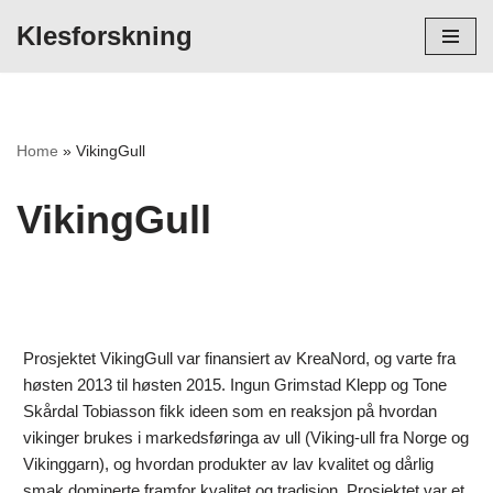
Klesforskning
Hopp
til
innholdet
Home
»
VikingGull
VikingGull
Prosjektet VikingGull var finansiert av KreaNord, og varte fra
høsten 2013 til høsten 2015. Ingun Grimstad Klepp og Tone
Skårdal Tobiasson fikk ideen som en reaksjon på hvordan
vikinger brukes i markedsføringa av ull (Viking-ull fra Norge og
Vikinggarn), og hvordan produkter av lav kvalitet og dårlig
smak dominerte framfor kvalitet og tradisjon. Prosjektet var et