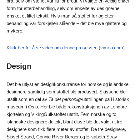
bra, selv om stoffet var litt for bredt. Vi valgte en veldig enkel
form for etterbehandling, selv om enkelte av designerne
ønsket et filtet tekstil. Hvis man så stoffet før og etter
behandling var forskjellen slående – det ble mye glattere og
mykere.
Klikk her for å se video om denne prosessen (vimeo.com).
Design
Det ble utlyst en designkonkurranse for norske og islandske
designere samtidig som stoffet ble produsert. Skissene ble
utstilt som en del av
Ta det personlig
-utstillingen på Historisk
museum i Oslo. Her ble både rekonstruksjonen av Lendbre-
kjortelen og VikingGull-stoffet utstilt. Fem norske og to
islandske designere deltok, blant disse ble det valgt ut tre
designere som fikk flere meter av stoffet. De tre designere,
Sissel Strand, Connie Riiser Berger og Elisabeth Stray