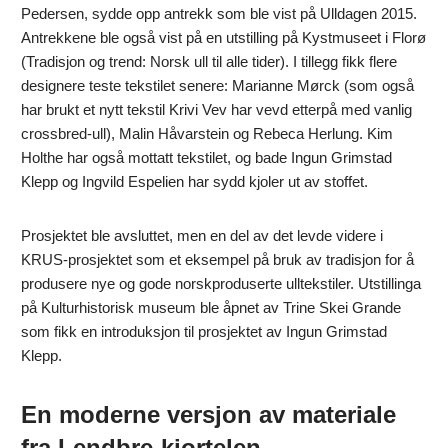
Pedersen, sydde opp antrekk som ble vist på Ulldagen 2015.
Antrekkene ble også vist på en utstilling på Kystmuseet i Florø
(Tradisjon og trend: Norsk ull til alle tider). I tillegg fikk flere
designere teste tekstilet senere: Marianne Mørck (som også
har brukt et nytt tekstil Krivi Vev har vevd etterpå med vanlig
crossbred-ull), Malin Håvarstein og Rebeca Herlung. Kim
Holthe har også mottatt tekstilet, og bade Ingun Grimstad
Klepp og Ingvild Espelien har sydd kjoler ut av stoffet.
Prosjektet ble avsluttet, men en del av det levde videre i
KRUS-prosjektet som et eksempel på bruk av tradisjon for å
produsere nye og gode norskproduserte ulltekstiler. Utstillinga
på Kulturhistorisk museum ble åpnet av Trine Skei Grande
som fikk en introduksjon til prosjektet av Ingun Grimstad
Klepp.
En moderne versjon av materiale
fra Lendbre-kjortelen