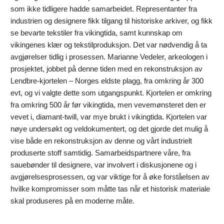
som ikke tidligere hadde samarbeidet. Representanter fra
industrien og designere fikk tilgang til historiske arkiver, og fikk
se bevarte tekstiler fra vikingtida, samt kunnskap om
vikingenes klær og tekstilproduksjon. Det var nødvendig å ta
avgjørelser tidlig i prosessen. Marianne Vedeler, arkeologen i
prosjektet, jobbet på denne tiden med en rekonstruksjon av
Lendbre-kjortelen – Norges eldste plagg, fra omkring år 300
evt, og vi valgte dette som utgangspunkt. Kjortelen er omkring
fra omkring 500 år før vikingtida, men vevemønsteret den er
vevet i, diamant-twill, var mye brukt i vikingtida. Kjortelen var
nøye undersøkt og veldokumentert, og det gjorde det mulig å
vise både en rekonstruksjon av denne og vårt industrielt
produserte stoff samtidig. Samarbeidspartnere våre, fra
sauebønder til designere, var involvert i diskusjonene og i
avgjørelsesprosessen, og var viktige for å øke forståelsen av
hvilke kompromisser som måtte tas når et historisk materiale
skal produseres på en moderne måte.