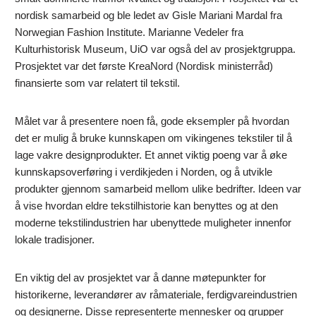
nordisk samarbeid og ble ledet av Gisle Mariani Mardal fra
Norwegian Fashion Institute. Marianne Vedeler fra
Kulturhistorisk Museum, UiO var også del av prosjektgruppa.
Prosjektet var det første KreaNord (Nordisk ministerråd)
finansierte som var relatert til tekstil.
Målet var å presentere noen få, gode eksempler på hvordan
det er mulig å bruke kunnskapen om vikingenes tekstiler til å
lage vakre designprodukter. Et annet viktig poeng var å øke
kunnskapsoverføring i verdikjeden i Norden, og å utvikle
produkter gjennom samarbeid mellom ulike bedrifter. Ideen var
å vise hvordan eldre tekstilhistorie kan benyttes og at den
moderne tekstilindustrien har ubenyttede muligheter innenfor
lokale tradisjoner.
En viktig del av prosjektet var å danne møtepunkter for
historikerne, leverandører av råmateriale, ferdigvareindustrien
og designerne. Disse representerte mennesker og grupper