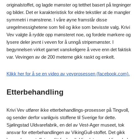
originalstoffet, og lagde mønster og tetthet basert på tegninger
og bilder. Det er karakteristisk for eldre tekstiler at de mangler
symmetri i mønstrene. I våre øyne framstår disse
uregelmessighetene som feil og ikke som bevisste valg. Krivi
Vev valgte å rydde opp mønsteret noe, og fordele mørkere og
lysere deler jevnt i veven for å unngå stripemønster. I
begynnelsen virket garnet vanskeligere å veve enn det faktisk
var. Vevingen av de 200 meterne gikk raskt og enkelt.
Klikk her for å se en video av vevprosessen (facebook.com).
Etterbehandling
Krivi Vev utfører ikke etterbehandlings-prosesser på Tingvoll,
og sender derfor vanligvis stoffene til Sverige for dette.
Sjølingstad Uldvarefabrik, en del av Vest-Ager museet, tok
ansvar for etterbehandlingen av VikingGull-stoffet. Det gikk