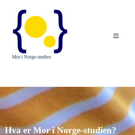
Hopp
til
innholdet
Mor i Norge-studien
Hva er Mor i Norge-studien?