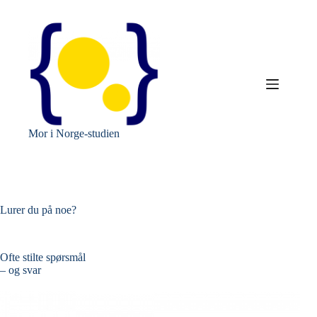
Hopp
til
innholdet
Mor i Norge-studien
Lurer du på noe?
Ofte stilte spørsmål
– og svar