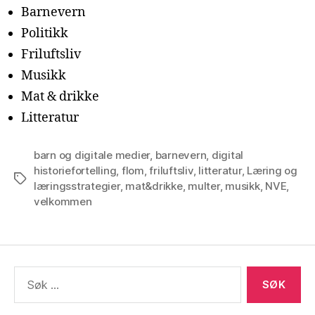
Barnevern
Politikk
Friluftsliv
Musikk
Mat & drikke
Litteratur
barn og digitale medier
,
barnevern
,
digital
historiefortelling
,
flom
,
friluftsliv
,
litteratur
,
Læring og
Stikkord
læringsstrategier
,
mat&drikke
,
multer
,
musikk
,
NVE
,
velkommen
Søk
etter: