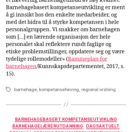
et likeverdig barnehagetilbud av høy kvalitet.
Barnehagebasert kompetanseutvikling er ment
å gi innsikt hos den enkelte medarbeider, og
med det bidra til å styrke kompetansen i hele
personalgruppen. Vi snakker om barnehagen
som […] en lærende organisasjon der hele
personalet skal reflektere rundt faglige og
etiske problemstillinger, oppdatere seg og være
tydelige rollemodeller» (
Rammeplan for
barnehagen
/Kunnskapsdepartementet, 2017, s.
15).
barnehage
,
kompetanseheving
,
regional ordning
Stikkord
Kategorier
BARNEHAGEBASERT KOMPETANSEUTVIKLING
BARNEHAGELÆRERUTDANNING
DAGSAKTUELT