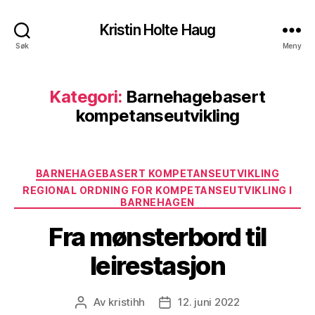
Kristin Holte Haug
Søk
Meny
Kategori:
Barnehagebasert
kompetanseutvikling
Kategorier
BARNEHAGEBASERT KOMPETANSEUTVIKLING
REGIONAL ORDNING FOR KOMPETANSEUTVIKLING I
BARNEHAGEN
Fra mønsterbord til
leirestasjon
Av
kristihh
12. juni 2022
Innleggsforfatter
Publiseringsdato