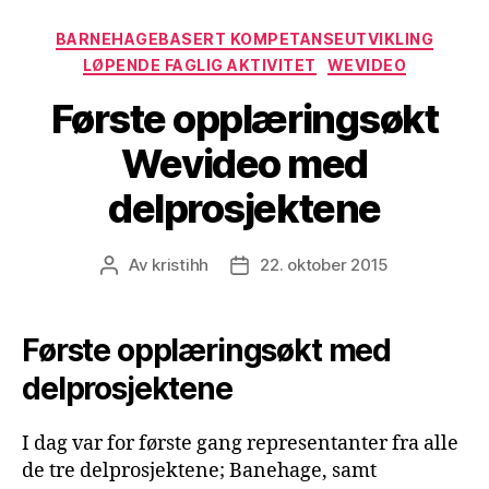
Kategorier
BARNEHAGEBASERT KOMPETANSEUTVIKLING
LØPENDE FAGLIG AKTIVITET
WEVIDEO
Første opplæringsøkt
Wevideo med
delprosjektene
Av
kristihh
22. oktober 2015
Innleggsforfatter
Publiseringsdato
Første opplæringsøkt med
delprosjektene
I dag var for første gang representanter fra alle
de tre delprosjektene; Banehage, samt