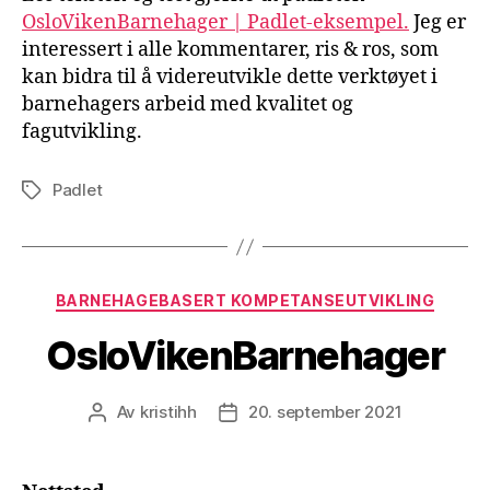
OsloVikenBarnehager | Padlet-eksempel.
Jeg er
interessert i alle kommentarer, ris & ros, som
kan bidra til å videreutvikle dette verktøyet i
barnehagers arbeid med kvalitet og
fagutvikling.
Padlet
Stikkord
Kategorier
BARNEHAGEBASERT KOMPETANSEUTVIKLING
OsloVikenBarnehager
Av
kristihh
20. september 2021
Innleggsforfatter
Publiseringsdato