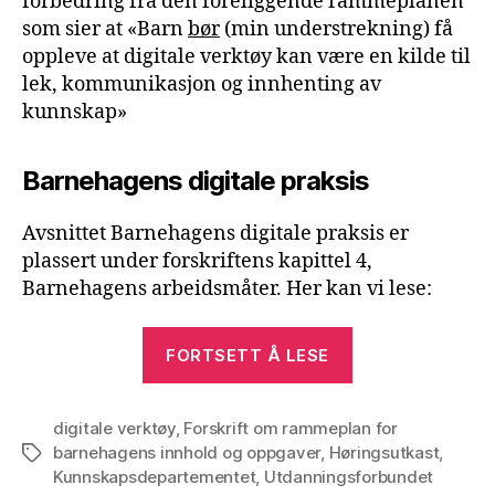
forbedring fra den foreliggende rammeplanen
som sier at «Barn
bør
(min understrekning) få
oppleve at digitale verktøy kan være en kilde til
lek, kommunikasjon og innhenting av
kunnskap»
Barnehagens digitale praksis
Avsnittet Barnehagens digitale praksis er
plassert under forskriftens kapittel 4,
Barnehagens arbeidsmåter. Her kan vi lese:
«Høringskast
FORTSETT Å LESE
rammeplan
for
digitale verktøy
,
Forskrift om rammeplan for
barnehagen
barnehagens innhold og oppgaver
,
Høringsutkast
,
Stikkord
–
Kunnskapsdepartementet
,
Utdanningsforbundet
digitale