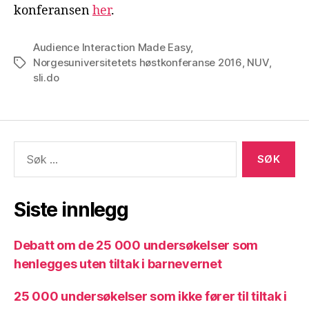
konferansen
her
.
Audience Interaction Made Easy
,
Norgesuniversitetets høstkonferanse 2016
,
NUV
,
Stikkord
sli.do
Søk
etter:
Siste innlegg
Debatt om de 25 000 undersøkelser som
henlegges uten tiltak i barnevernet
25 000 undersøkelser som ikke fører til tiltak i