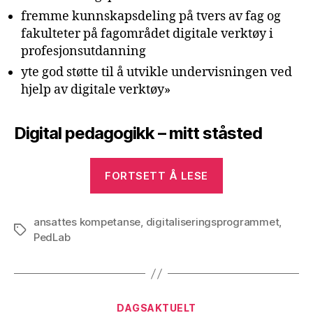
fremme kunnskapsdeling på tvers av fag og
fakulteter på fagområdet digitale verktøy i
profesjonsutdanning
yte god støtte til å utvikle undervisningen ved
hjelp av digitale verktøy»
Digital pedagogikk – mitt ståsted
«Workshop
FORTSETT Å LESE
|
HiOAs
ansattes kompetanse
,
digitaliseringsprogrammet
Digitaliserings
,
Stikkord
PedLab
Kategorier
DAGSAKTUELT