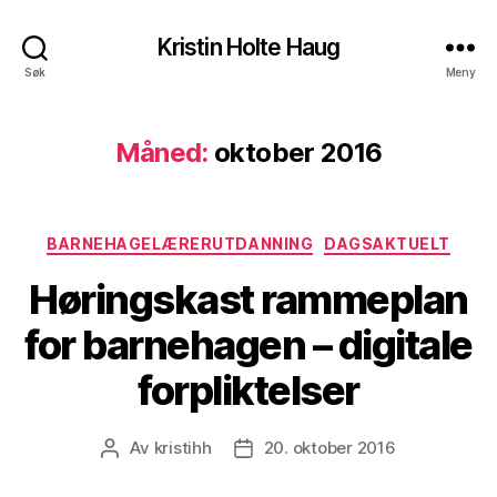
Kristin Holte Haug
Søk
Meny
Måned:
oktober 2016
Kategorier
BARNEHAGELÆRERUTDANNING
DAGSAKTUELT
Høringskast rammeplan
for barnehagen – digitale
forpliktelser
Av
kristihh
20. oktober 2016
Innleggsforfatter
Publiseringsdato