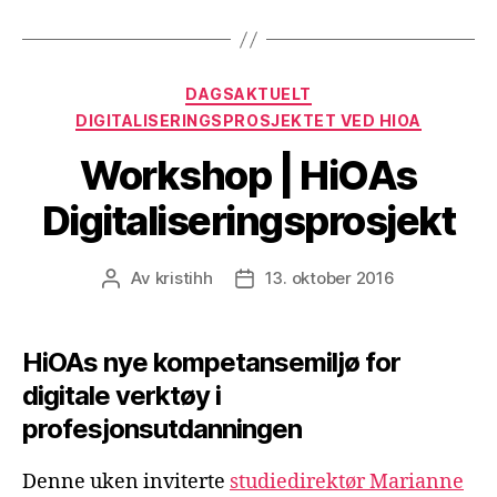
forpliktelser»
Kategorier
DAGSAKTUELT
DIGITALISERINGSPROSJEKTET VED HIOA
Workshop | HiOAs
Digitaliseringsprosjekt
Av
kristihh
13. oktober 2016
Innleggsforfatter
Publiseringsdato
HiOAs nye kompetansemiljø for
digitale verktøy i
profesjonsutdanningen
Denne uken inviterte
studiedirektør Marianne