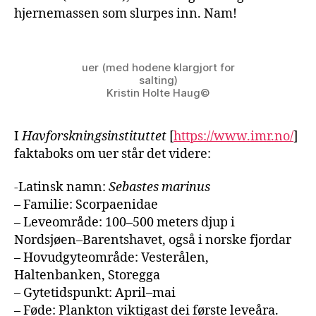
hjernemassen som slurpes inn. Nam!
uer (med hodene klargjort for
salting)
Kristin Holte Haug©
I
Havforskningsinstituttet
[
https://www.imr.no/
]
faktaboks om uer står det videre:
-Latinsk namn:
Sebastes marinus
– Familie: Scorpaenidae
– Leveområde: 100–500 meters djup i
Nordsjøen–Barentshavet, også i norske fjordar
– Hovudgyteområde: Vesterålen,
Haltenbanken, Storegga
– Gytetidspunkt: April–mai
– Føde: Plankton viktigast dei første leveåra.