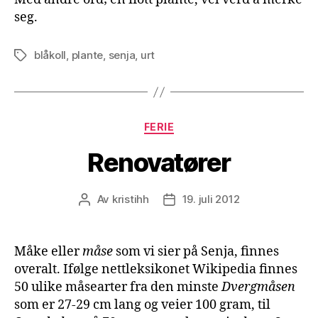
seg.
blåkoll
,
plante
,
senja
,
urt
Stikkord
Kategorier
FERIE
Renovatører
Av
kristihh
19. juli 2012
Innleggsforfatter
Publiseringsdato
Måke eller
måse
som vi sier på Senja, finnes
overalt. Ifølge nettleksikonet Wikipedia finnes
50 ulike måsearter fra den minste
Dvergmåsen
som er 27-29 cm lang og veier 100 gram, til