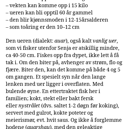
– vekten kan komme opp i 15 kilo
– ueren kan bli opptil 60 år gammel
– den blir kjønnsmoden i 12-15årsalderen
– som toåring er den 10–12 cm
Den ueren (dialekt:
auar
), også kalt
vanlig uer
,
som vi fisker utenfor Senja er atskillig mindre,
ca 40-50 cm. Fiskes opp fra dypet, ikke lett å få
tak i. Om den biter på, avhenger av strøm, flo og
fjære. Biter den, kan det komme på både 4 og 5
om gangen. Et spesielt syn når den lange
lenken med uer ligger i overflaten. Med
bulende øyne. En ettertraktet fisk her i
familien; kokt, stekt eller bakt fersk
eller
nystrålet
(dvs. saltet 1-2 døgn før koking),
servert med gulrot, kokte poteter og
meierismør, evt. hvit saus. Og ikke å forglemme
hodene (
auarshau
), med den geleaktige