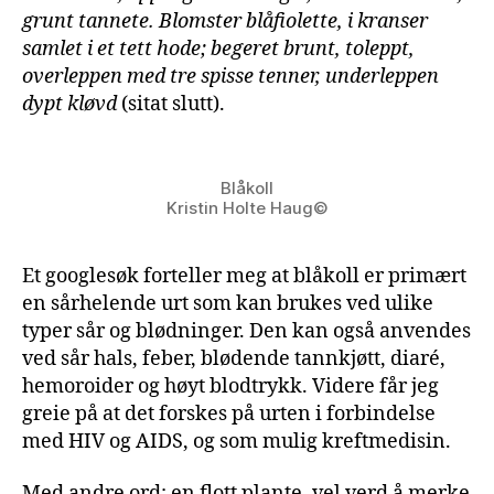
grunt tannete. Blomster blåfiolette, i kranser
samlet i et tett hode; begeret brunt, toleppt,
overleppen med tre spisse tenner, underleppen
dypt kløvd
(sitat slutt).
Blåkoll
Kristin Holte Haug©
Et googlesøk forteller meg at blåkoll er primært
en sårhelende urt som kan brukes ved ulike
typer sår og blødninger. Den kan også anvendes
ved sår hals, feber, blødende tannkjøtt, diaré,
hemoroider og høyt blodtrykk. Videre får jeg
greie på at det forskes på urten i forbindelse
med HIV og AIDS, og som mulig kreftmedisin.
Med andre ord; en flott plante, vel verd å merke