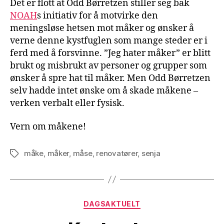
Det er flott at Odd Børretzen stiller seg bak
NOAH
s initiativ for å motvirke den
meningsløse hetsen mot måker og ønsker å
verne denne kystfuglen som mange steder er i
ferd med å forsvinne. ”Jeg hater måker” er blitt
brukt og misbrukt av personer og grupper som
ønsker å spre hat til måker. Men Odd Børretzen
selv hadde intet ønske om å skade måkene –
verken verbalt eller fysisk.
Vern om måkene!
måke
,
måker
,
måse
,
renovatører
,
senja
Stikkord
Kategorier
DAGSAKTUELT