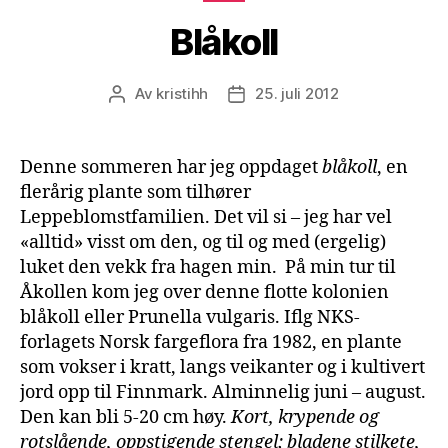
Blåkoll
Av
kristihh
25. juli 2012
Innleggsforfatter
Publiseringsdato
Denne sommeren har jeg oppdaget
blåkoll
, en
flerårig plante som tilhører
Leppeblomstfamilien. Det vil si – jeg har vel
«alltid» visst om den, og til og med (ergelig)
luket den vekk fra hagen min. På min tur til
Åkollen kom jeg over denne flotte kolonien
blåkoll eller Prunella vulgaris. Iflg NKS-
forlagets Norsk fargeflora fra 1982, en plante
som vokser i kratt, langs veikanter og i kultivert
jord opp til Finnmark. Alminnelig juni – august.
Den kan bli 5-20 cm høy.
Kort, krypende og
rotslående, oppstigende stengel; bladene stilkete,