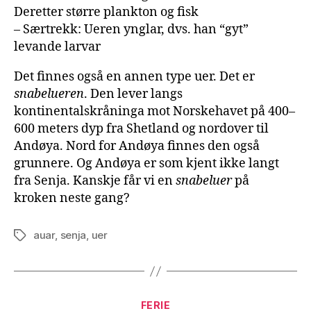
Deretter større plankton og fisk
– Særtrekk: Ueren ynglar, dvs. han “gyt”
levande larvar
Det finnes også en annen type uer. Det er
snabelueren
. Den lever langs
kontinentalskråninga mot Norskehavet på 400–
600 meters dyp fra Shetland og nordover til
Andøya. Nord for Andøya finnes den også
grunnere. Og Andøya er som kjent ikke langt
fra Senja. Kanskje får vi en
snabeluer
på
kroken neste gang?
auar
,
senja
,
uer
Stikkord
Kategorier
FERIE