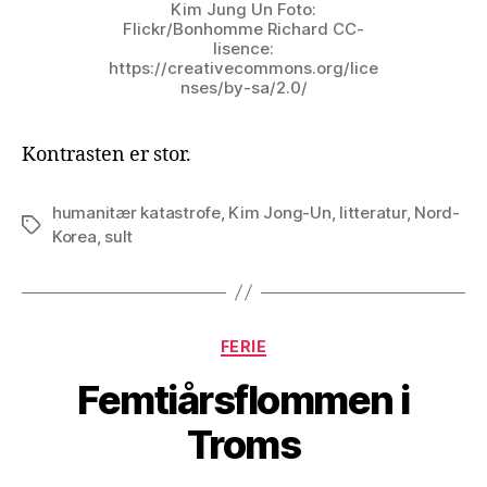
Kim Jung Un Foto:
Flickr/Bonhomme Richard CC-
lisence:
https://creativecommons.org/lice
nses/by-sa/2.0/
Kontrasten er stor.
humanitær katastrofe
,
Kim Jong-Un
,
litteratur
,
Nord-
Stikkord
Korea
,
sult
Kategorier
FERIE
Femtiårsflommen i
Troms