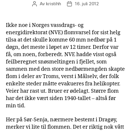
Av
kristihh
16. juli 2012
Innleggsforfatter
Publiseringsdato
Ikke noe i Norges vassdrags- og
energidirektorat (NVE) flomvarsel for sist helg
tilsa at det skulle komme 60 mm nedbør på 1
døgn, det meste i løpet av 12 timer. Derfor var
få, om noen, forberedt. NVE hadde visst også
feilberegnet snøsmeltingen i fjellet, som
sammen med den store nedbørmengden skapte
flom i deler av Troms, verst i Målselv, der folk
enkelte steder måtte evakueres fra helikopter.
Veier har rast ut. Bruer er ødelagt. Større flom
har det ikke vært siden 1940-tallet – altså før
min tid.
Her på Sør-Senja, nærmere bestemt i Dragøy,
merker vi lite til flommen. Det er riktig nok vått