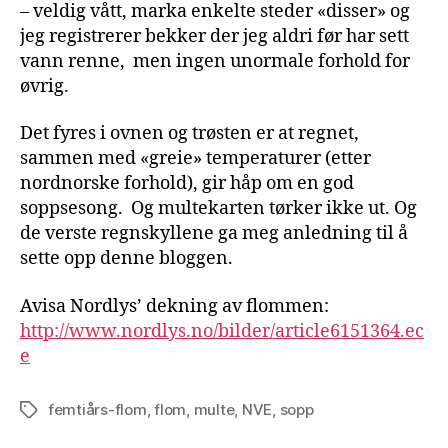
– veldig vått, marka enkelte steder «disser» og
jeg registrerer bekker der jeg aldri før har sett
vann renne, men ingen unormale forhold for
øvrig.
Det fyres i ovnen og trøsten er at regnet,
sammen med «greie» temperaturer (etter
nordnorske forhold), gir håp om en god
soppsesong. Og multekarten tørker ikke ut. Og
de verste regnskyllene ga meg anledning til å
sette opp denne bloggen.
Avisa Nordlys’ dekning av flommen:
http://www.nordlys.no/bilder/article6151364.ec
e
femtiårs-flom
,
flom
,
multe
,
NVE
,
sopp
Stikkord