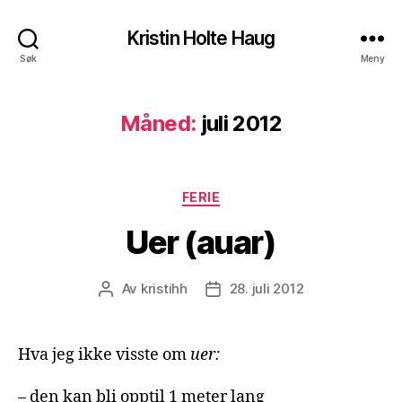
Kristin Holte Haug
Søk
Meny
Måned:
juli 2012
Kategorier
FERIE
Uer (auar)
Av
kristihh
28. juli 2012
Innleggsforfatter
Publiseringsdato
Hva jeg ikke visste om
uer:
– den kan bli opptil 1 meter lang