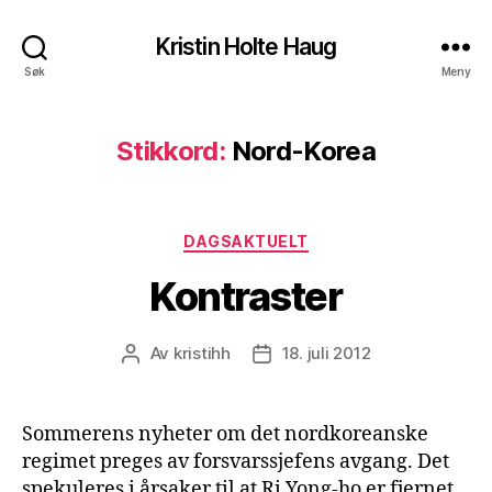
Kristin Holte Haug
Søk
Meny
Stikkord:
Nord-Korea
Kategorier
DAGSAKTUELT
Kontraster
Av
kristihh
18. juli 2012
Innleggsforfatter
Publiseringsdato
Sommerens nyheter om det nordkoreanske
regimet preges av forsvarssjefens avgang. Det
spekuleres i årsaker til at Ri Yong-ho er fjernet