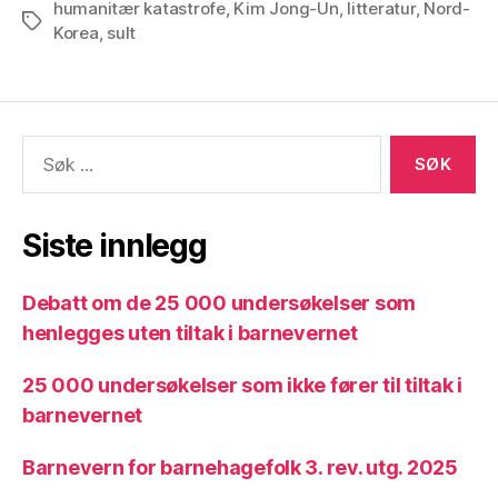
humanitær katastrofe
,
Kim Jong-Un
,
litteratur
,
Nord-
Stikkord
Korea
,
sult
Søk
etter:
Siste innlegg
Debatt om de 25 000 undersøkelser som
henlegges uten tiltak i barnevernet
25 000 undersøkelser som ikke fører til tiltak i
barnevernet
Barnevern for barnehagefolk 3. rev. utg. 2025