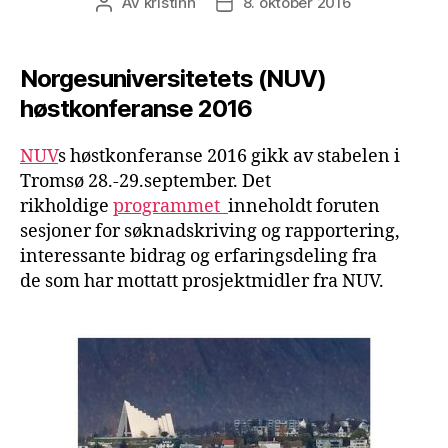
Av
kristihh
8. oktober 2016
Innleggsforfatter
Publiseringsdato
Norgesuniversitetets (NUV)
høstkonferanse 2016
NUV
s høstkonferanse 2016 gikk av stabelen i
Tromsø 28.-29.september. Det
rikholdige
programmet
inneholdt foruten
sesjoner for søknadskriving og rapportering,
interessante bidrag og erfaringsdeling fra
de som har mottatt prosjektmidler fra NUV.