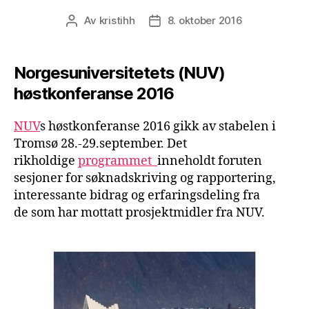
Av
kristihh
8. oktober 2016
Innleggsforfatter
Publiseringsdato
Norgesuniversitetets (NUV)
høstkonferanse 2016
NUV
s høstkonferanse 2016 gikk av stabelen i
Tromsø 28.-29.september. Det
rikholdige
programmet
inneholdt foruten
sesjoner for søknadskriving og rapportering,
interessante bidrag og erfaringsdeling fra
de som har mottatt prosjektmidler fra NUV.