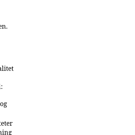
en.
litet
:
 og
teter
ning