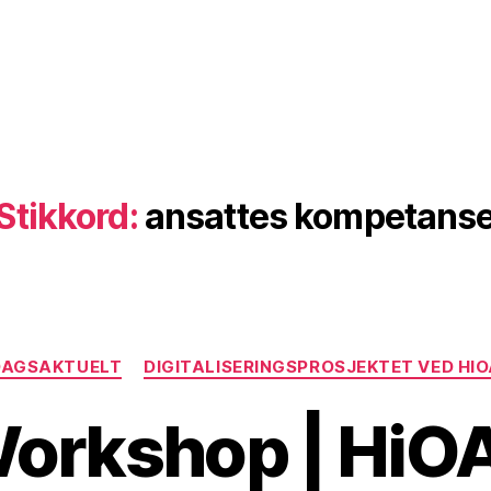
Stikkord:
ansattes kompetans
Kategorier
DAGSAKTUELT
DIGITALISERINGSPROSJEKTET VED HI
orkshop | HiO