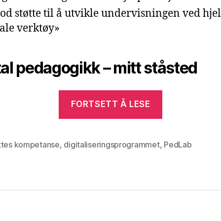
god støtte til å utvikle undervisningen ved hje
tale verktøy»
tal pedagogikk – mitt ståsted
«Workshop
FORTSETT Å LESE
|
HiOAs
Digitaliseri
ttes kompetanse
,
digitaliseringsprogrammet
,
PedLab