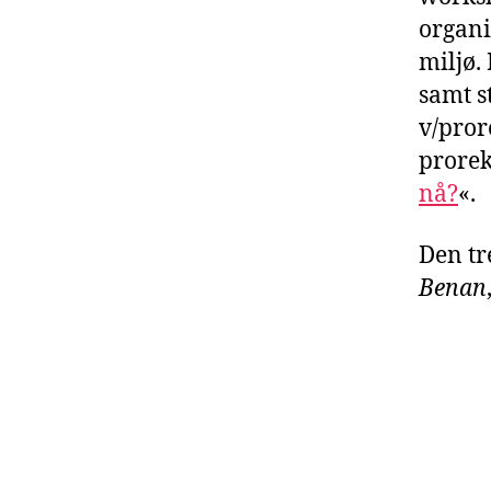
organi
miljø.
samt s
v/pror
prorek
nå?
«.
Den tr
Benan