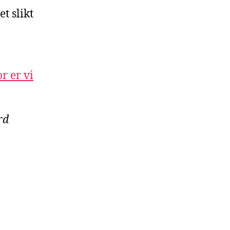
t slikt
r er vi
rd