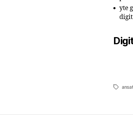
yte 
digi
Digi
ansa
Stikkord