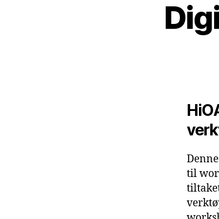
Dig
HiOA
verk
Denne 
til wo
tiltak
verktø
worksh