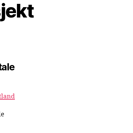
jekt
tale
tland
le