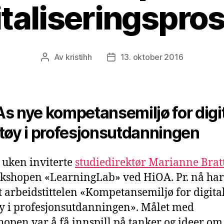
italiseringspros
Av
kristihh
13. oktober 2016
Innleggsforfatter
Publiseringsdato
s nye kompetansemiljø for digi
tøy i profesjonsutdanningen
uken inviterte
studiedirektør Marianne Brat
rkshopen «LearningLab» ved HiOA. Pr. nå har
et arbeidstittelen «Kompetansemiljø for digita
y i profesjonsutdanningen». Målet med
open var å få innspill på tanker og ideer om