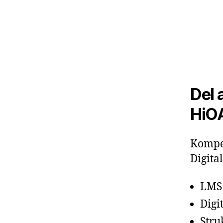
Del 
HiO
Kompet
Digita
LMS
Digi
Stru