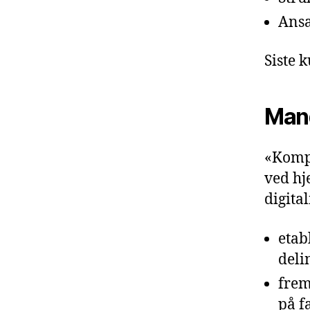
Ansa
Siste 
Man
«Kompe
ved hj
digita
etab
deli
frem
på f