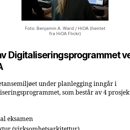
Foto: Benjamin A. Ward / HiOA (hentet
fra HiOA Flickr)
av Digitaliseringsprogrammet v
A
ansemiljøet under planlegging inngår i
liseringsprogrammet, som består av 4 prosjek
tal eksamen
ktur (virksomhetsarkitettur)