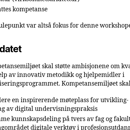
ttes kompetanse
kulepunkt var altså fokus for denne workshop
datet
tansemiljøet skal støtte ambisjonene om kva
elp av innovativ metodikk og hjelpemidler i
liseringsprogrammet. Kompetansemiljøet skal
lere en inspirerende møteplass for utvikling-
ng av digital undervisningspraksis
me kunnskapsdeling på tvers av fag og fakul
agområdet digitale verktøy i profesjonsutdan