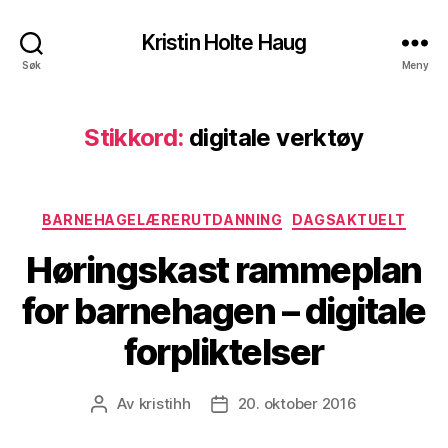
Kristin Holte Haug
Søk
Meny
Stikkord:
digitale verktøy
Kategorier
BARNEHAGELÆRERUTDANNING
DAGSAKTUELT
Høringskast rammeplan
for barnehagen – digitale
forpliktelser
Av
kristihh
20. oktober 2016
Innleggsforfatter
Publiseringsdato