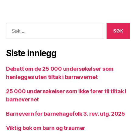
forpliktelser»
Søk
etter:
Siste innlegg
Debatt om de 25 000 undersøkelser som
henlegges uten tiltak i barnevernet
25 000 undersøkelser som ikke fører til tiltak i
barnevernet
Barnevern for barnehagefolk 3. rev. utg. 2025
Viktig bok om barn og traumer