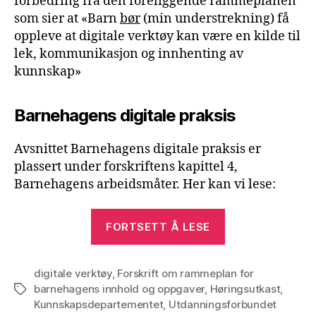
forbedring fra den foreliggende rammeplanen
som sier at «Barn
bør
(min understrekning) få
oppleve at digitale verktøy kan være en kilde til
lek, kommunikasjon og innhenting av
kunnskap»
Barnehagens digitale praksis
Avsnittet Barnehagens digitale praksis er
plassert under forskriftens kapittel 4,
Barnehagens arbeidsmåter. Her kan vi lese:
«Høringskast
FORTSETT Å LESE
rammeplan
for
digitale verktøy
,
Forskrift om rammeplan for
barnehagen
barnehagens innhold og oppgaver
,
Høringsutkast
,
Stikkord
–
Kunnskapsdepartementet
,
Utdanningsforbundet
digitale