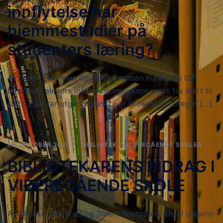
innflytelse har
hjemmestudier på
studenters læring?
Av: Holm Holmsen og Albin Engman Kuhlthaus ISP
beskriver elevers informasjonssøkeprosess fra start til
slutt, men tar utgangspunkt i at prosessen foregår […]
19. OKTOBER 2020
BIBLIOTEK
,
VIDEREGÅENDE SKOLER
BIBLIOTEKARENS BIDRAG I
VIDEREGÅENDE SKOLE
Av Ulrikke Skarstad og Sivert Rostgaard Kise I dagens