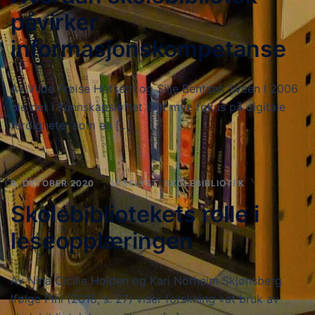
påvirker
informasjonskompetanse
Av Vilde Frøise Hofseth og Silje Bentsen Sveen I 2006
ble det i Kunnskapsløftet lagt mye fokus på digitale
ferdigheter som en […]
8. OKTOBER 2020
LESELYST
,
SKOLEBIBLIOTEK
Skolebibliotekets rolle i
leseopplæringen
Av Nina Cicilie Holden og Kari Norheim Skjønsberg
Ifølge Pihl (2018, s. 27) viser forskning «at bruk av