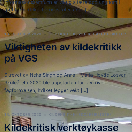
informasjonssamfunn er viktig å lære opp ungdom i
god kildekritikk. I grunnskolen er […]
16. OKTOBER 2020
KILDEKRITIKK
,
VIDEREGÅENDE SKOLER
Viktigheten av kildekritikk
på VGS
Skrevet av Neha Singh og Anna – Maria Hovde Losvar
Skoleåret i 2020 ble oppstarten for den nye
fagfornyelsen, hvilket legger vekt […]
15. OKTOBER 2020
KILDEKRITIKK
,
SKOLEBIBLIOTEK
Kildekritisk verktøykasse