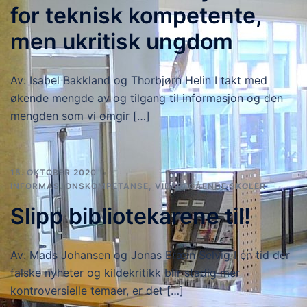
for teknisk kompetente,
men ukritisk ungdom
Av: Isabel Bakkland og Thorbjørn Helin I takt med
økende mengde av og tilgang til informasjon og den
mengden som vi omgir […]
15. OKTOBER 2020
INFORMASJONSKOMPETANSE
,
VIDEREGÅENDE SKOLER
Slipp bibliotekarene til!
Av: Mads Johansen og Jonas Bræin Selvig I en tid der
falske nyheter og kildekritikk blir stadig mer
kontroversielle temaer, er det […]