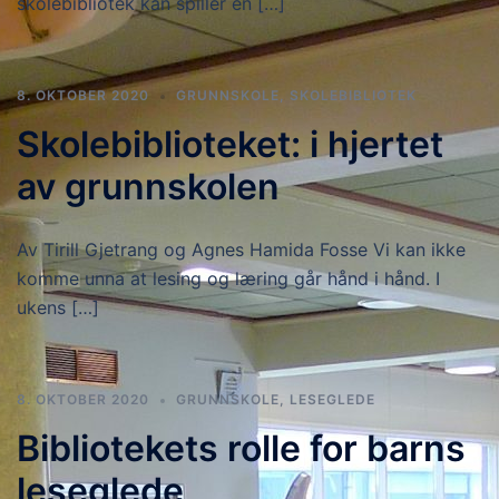
skolebibliotek kan spiller en […]
8. OKTOBER 2020
GRUNNSKOLE
,
SKOLEBIBLIOTEK
Skolebiblioteket: i hjertet
av grunnskolen
Av Tirill Gjetrang og Agnes Hamida Fosse Vi kan ikke
komme unna at lesing og læring går hånd i hånd. I
ukens […]
8. OKTOBER 2020
GRUNNSKOLE
,
LESEGLEDE
Bibliotekets rolle for barns
leseglede