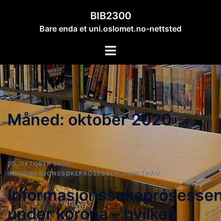
Hopp
BIB2300
til
Bare enda et uni.oslomet.no-nettsted
innhold
Toggle
menu
Måned:
oktober 2020
20. OKTOBER 2020
INFORMASJONSSØKEPROSESSEN
,
KUHLTHAU
Informasjonssøkeprosesse
under korona – hvilken