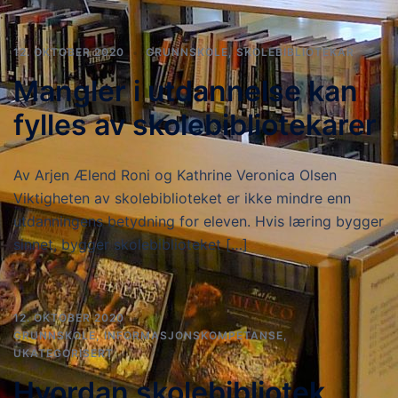
12. OKTOBER 2020
GRUNNSKOLE
,
SKOLEBIBLIOTEKAR
Mangler i utdannelse kan
fylles av skolebibliotekarer
Av Arjen Ælend Roni og Kathrine Veronica Olsen
Viktigheten av skolebiblioteket er ikke mindre enn
utdanningens betydning for eleven. Hvis læring bygger
sinnet, bygger skolebiblioteket […]
12. OKTOBER 2020
GRUNNSKOLE
,
INFORMASJONSKOMPETANSE
,
UKATEGORISERT
Hvordan skolebibliotek