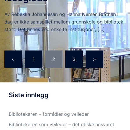
Av Rebekka Johannesen og Hanna Iversen Bråthen I
dag er ikke samspillet mellom grunnskole og bibliotek
stort. Det finnes ved enkelte institusjoner, […]
Sidepaginering
<
1
2
3
>
Siste innlegg
Bibliotekaren – formidler og veileder
Bibliotekaren som veileder – det etiske ansvaret