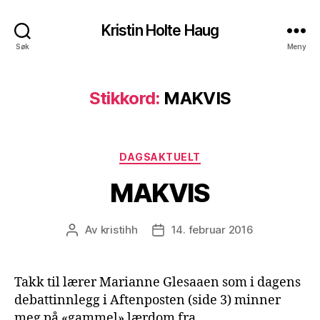
Kristin Holte Haug
Søk
Meny
Stikkord:
MAKVIS
Kategorier
DAGSAKTUELT
MAKVIS
Av
kristihh
14. februar 2016
Innleggsforfatter
Publiseringsdato
Takk til lærer Marianne Glesaaen som i dagens
debattinnlegg i Aftenposten (side 3) minner
meg på «gammel» lærdom fra