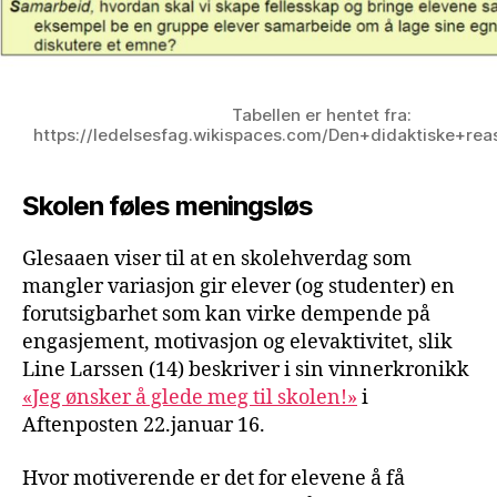
Tabellen er hentet fra:
https://ledelsesfag.wikispaces.com/Den+didaktiske+rea
Skolen føles meningsløs
Glesaaen viser til at en skolehverdag som
mangler variasjon gir elever (og studenter) en
forutsigbarhet som kan virke dempende på
engasjement, motivasjon og elevaktivitet, slik
Line Larssen (14) beskriver i sin vinnerkronikk
«Jeg ønsker å glede meg til skolen!»
i
Aftenposten 22.januar 16.
Hvor motiverende er det for elevene å få