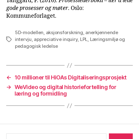
Tanggard, P. (2016).
Prosesslederboka – lær å lede
gode prosesser og møter
. Oslo:
Kommuneforlaget.
5D-modellen
,
aksjonsforskning
,
anerkjennende
intervju
,
appreciative inquiry
,
LPL
,
Læringsmiljø og
Stikkord
pedagogisk ledelse
←
10 millioner til HiOAs Digitaliseringsprosjekt
→
WeVideo og digital historiefortelling for
læring og formidling
Søk