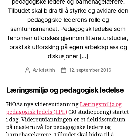
pedagogiske ledere og barnehagelærere.
Tilbudet skal bidra til å styrke og avklare den
pedagogiske lederens rolle og
samfunnsmandat. Pedagogisk ledelse som
fenomen utforskes gjennom litteraturstudier,
praktisk utforsking på egen arbeidsplass og
diskusjoner […]
Av
kristihh
12. september 2016
Innleggsforfatter
Publiseringsdato
Læringsmiljø og pedagogisk ledelse
HiOAs nye videreutdanning
Læringsmiljø og
pedagogisk ledels (LPL)
(30 studiepoeng) startet
i dag. Videreutdanningen er et deltidsstudium
på masternivå for pedagogiske ledere og
barnehagelærere. Tilbudet skal bidra til å