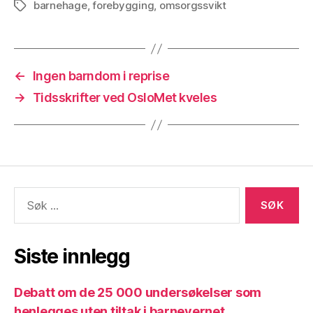
barnehage
,
forebygging
,
omsorgssvikt
Stikkord
←
Ingen barndom i reprise
→
Tidsskrifter ved OsloMet kveles
Søk
etter:
Siste innlegg
Debatt om de 25 000 undersøkelser som
henlegges uten tiltak i barnevernet