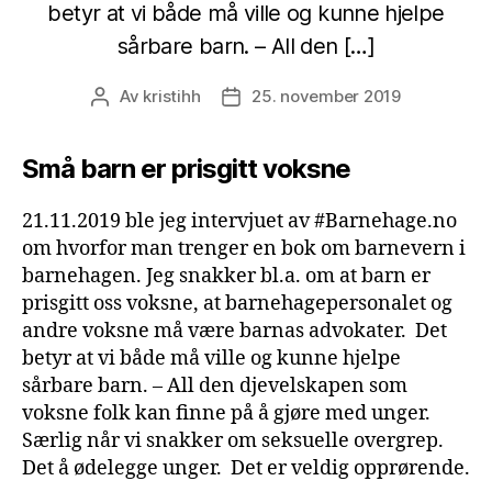
betyr at vi både må ville og kunne hjelpe
sårbare barn. – All den […]
Av
kristihh
25. november 2019
Innleggsforfatter
Publiseringsdato
Små barn er prisgitt voksne
21.11.2019 ble jeg intervjuet av #Barnehage.no
om hvorfor man trenger en bok om barnevern i
barnehagen. Jeg snakker bl.a. om at barn er
prisgitt oss voksne, at barnehagepersonalet og
andre voksne må være barnas advokater. Det
betyr at vi både må ville og kunne hjelpe
sårbare barn. – All den djevelskapen som
voksne folk kan finne på å gjøre med unger.
Særlig når vi snakker om seksuelle overgrep.
Det å ødelegge unger. Det er veldig opprørende.