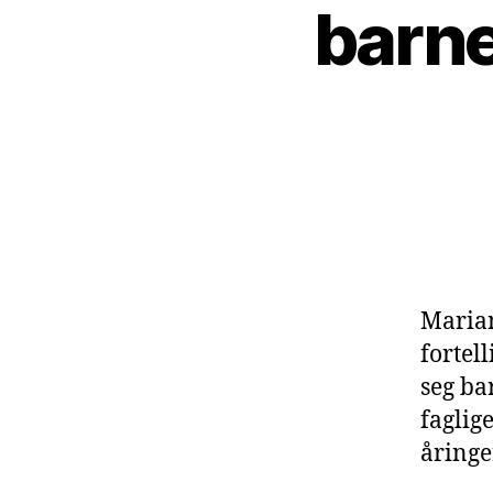
barne
Marian
fortel
seg ba
faglig
åringe