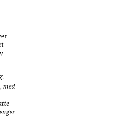
ver
et
iv
K-
t, med
atte
renger