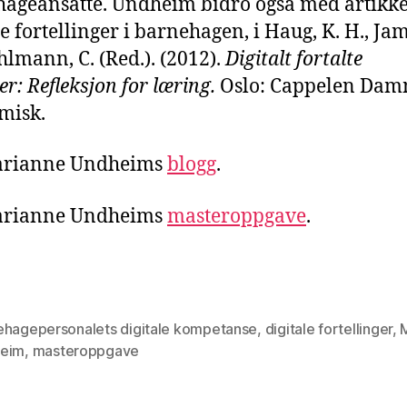
ageansatte. Undheim bidro også med artikk
le fortellinger i barnehagen, i Haug, K. H., Ja
hlmann, C. (Red.). (2012).
Digitalt fortalte
er: Refleksjon for læring.
Oslo: Cappelen Da
misk.
arianne Undheims
blogg
.
arianne Undheims
masteroppgave
.
ehagepersonalets digitale kompetanse
,
digitale fortellinger
,
eim
,
masteroppgave