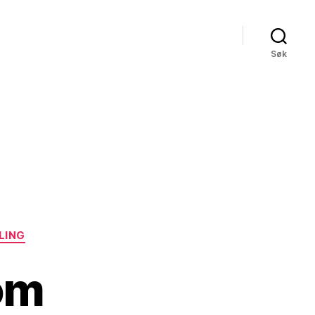
Søk
LING
om