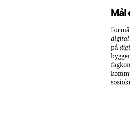
Mål 
Formål
digita
på
digi
bygger
fagkom
kommu
sosiok