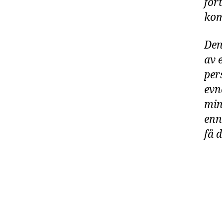
for
kom
Den
av
per
evn
mi
enn
få 