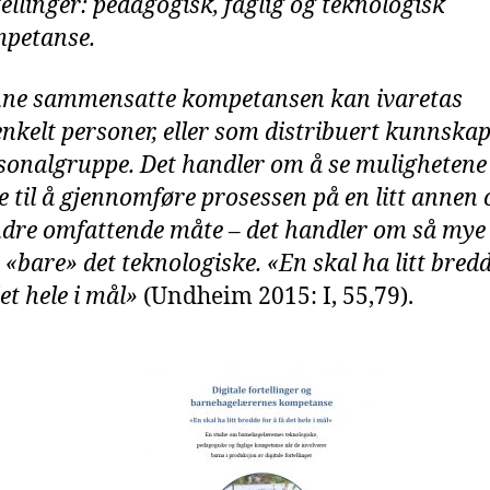
tellinger: pedagogisk,
faglig og teknologisk
petanse.
ne sammensatte kompetansen kan ivaretas
enkelt personer, eller som distribuert kunnskap 
sonalgruppe. Det handler om å se
mulighetene
e til å gjennomføre prosessen på en litt annen 
ndre
omfattende måte – det handler om så mye
 «bare» det teknologiske. «En skal ha
litt bred
det hele i mål»
(Undheim 2015: I, 55,79).