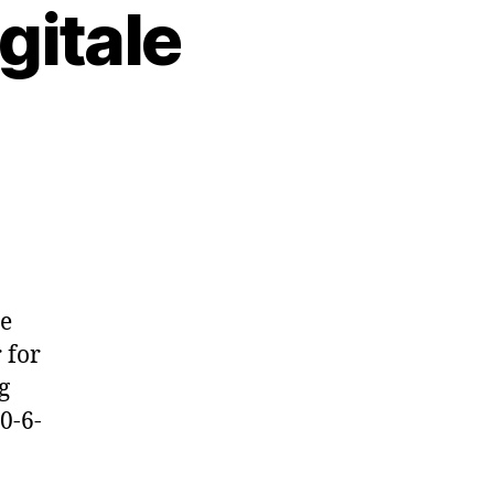
gitale
le
 for
g
0-6-