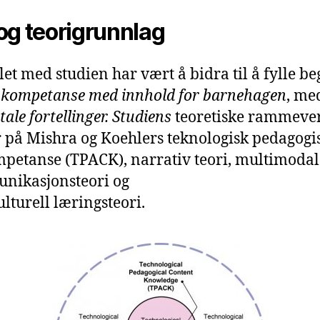
og teorigrunnlag
et med studien har vært å bidra til å fylle be
l
kompetanse med innhold for barnehagen
, me
tale fortellinger.
Studiens
teoretiske rammeve
 på Mishra og Koehlers teknologisk pedagogi
petanse (TPACK), narrativ teori, multimodal
nikasjonsteori og
ulturell læringsteori.