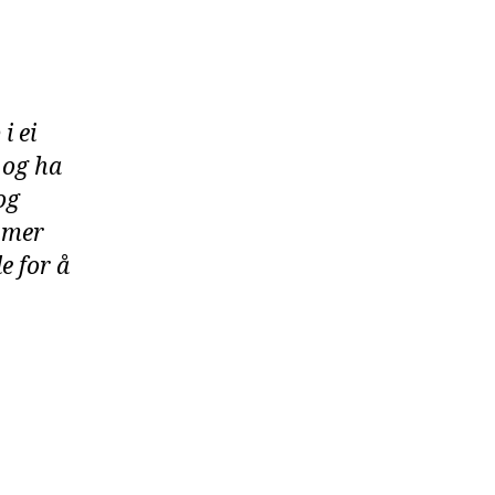
i ei
 og ha
og
 mer
de for å