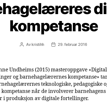
hagelæreres di
kompetanse
Av
kristihh
29. februar 2016
Innleggsforfatter
Publiseringsdato
ne Undheims (2015) masteroppgave «Digita
linger og barnehagelærernes kompetanse» tar
rnehagelærernes teknologiske, pedagogiske o
e kompetanse når de involverer barnehagens 
r i produksjon av digitale fortellinger.