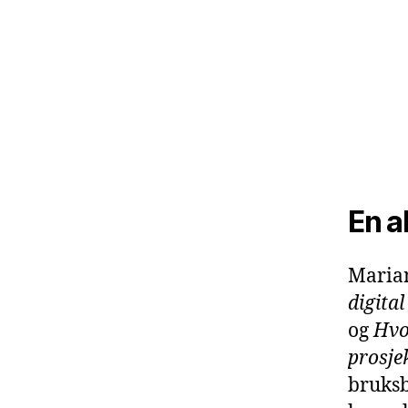
En a
Marian
digita
og
Hvo
prosje
bruksb