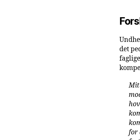
Fors
Undhei
det pe
faglige
kompe
Mit
mod
hov
kom
kom
for