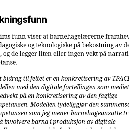
kningsfunn
ms funn viser at barnehagelærerne framhe
dagogiske og teknologiske på bekostning av d
, og de legger liten eller ingen vekt på narrat
tanse.
t bidrag til feltet er en konkretisering av TPAC
ellen med den digitale
fortellingen som medie
edvekt på en konkretisering av den faglige
petansen.
Modellen tydeliggjør den sammens
petansen som jeg mener barnehageansatte
t
 å involvere barna i produksjon av digitale