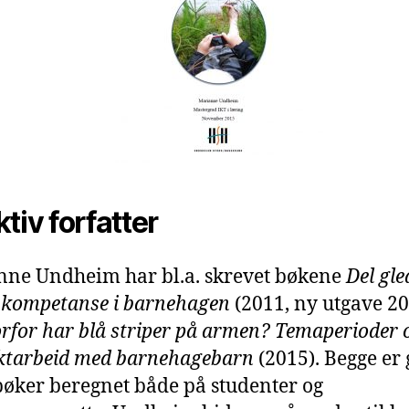
ktiv forfatter
ne Undheim har bl.a. skrevet bøkene
Del gle
l kompetanse i barnehagen
(2011, ny utgave 2
rfor har blå striper på armen? Temaperioder 
ktarbeid med barnehagebarn
(2015). Begge er
øker beregnet både på studenter og