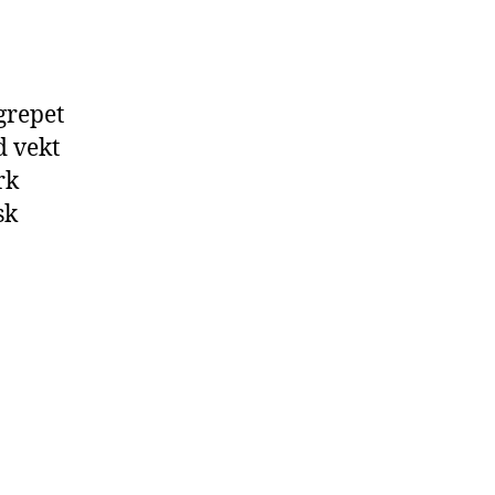
grepet
d vekt
rk
sk