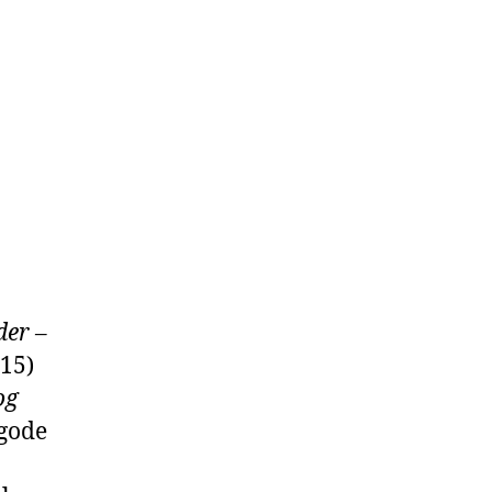
der –
015)
og
 gode