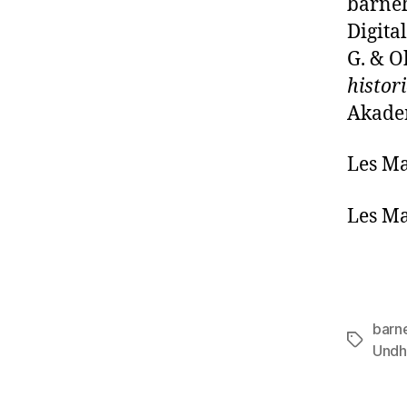
barneh
Digita
G. & O
histori
Akade
Les M
Les M
barn
Stikkord
Undh