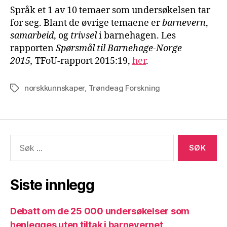
Språk et 1 av 10 temaer som undersøkelsen tar
for seg. Blant de øvrige temaene er
barnevern
,
samarbeid
, og
trivsel
i barnehagen. Les
rapporten
Spørsmål til Barnehage-Norge
2015,
TFoU-rapport 2015:19,
her
.
norskkunnskaper
,
Trøndeag Forskning
Stikkord
Søk
etter:
Siste innlegg
Debatt om de 25 000 undersøkelser som
henlegges uten tiltak i barnevernet