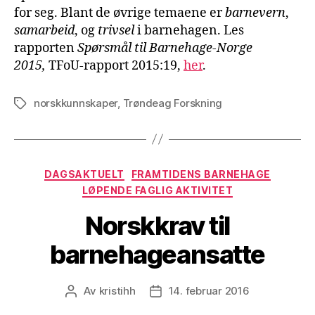
for seg. Blant de øvrige temaene er
barnevern
,
samarbeid
, og
trivsel
i barnehagen. Les
rapporten
Spørsmål til Barnehage-Norge
2015,
TFoU-rapport 2015:19,
her
.
norskkunnskaper
,
Trøndeag Forskning
Stikkord
Kategorier
DAGSAKTUELT
FRAMTIDENS BARNEHAGE
LØPENDE FAGLIG AKTIVITET
Norskkrav til
barnehageansatte
Av
kristihh
14. februar 2016
Innleggsforfatter
Publiseringsdato