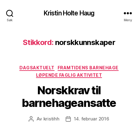
Kristin Holte Haug
Søk
Meny
Stikkord:
norskkunnskaper
Kategorier
DAGSAKTUELT
FRAMTIDENS BARNEHAGE
LØPENDE FAGLIG AKTIVITET
Norskkrav til
barnehageansatte
Av
kristihh
14. februar 2016
Innleggsforfatter
Publiseringsdato