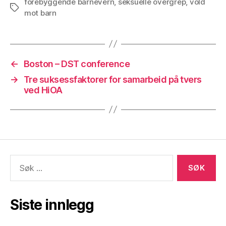
forebyggende barnevern
,
seksuelle overgrep
,
vold
Stikkord
mot barn
←
Boston – DST conference
→
Tre suksessfaktorer for samarbeid på tvers
ved HiOA
Søk
etter:
Siste innlegg