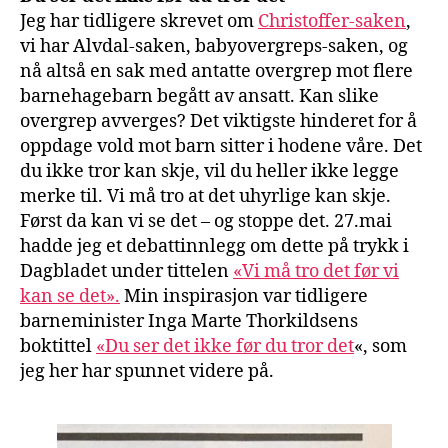
Jeg har tidligere skrevet om
Christoffer-saken
,
vi har Alvdal-saken, babyovergreps-saken, og
nå altså en sak med antatte overgrep mot flere
barnehagebarn begått av ansatt. Kan slike
overgrep avverges? Det viktigste hinderet for å
oppdage vold mot barn sitter i hodene våre. Det
du ikke tror kan skje, vil du heller ikke legge
merke til. Vi må tro at det uhyrlige kan skje.
Først da kan vi se det – og stoppe det. 27.mai
hadde jeg et debattinnlegg om dette på trykk i
Dagbladet under tittelen
«Vi må tro det før vi
kan se det».
Min inspirasjon var tidligere
barneminister Inga Marte Thorkildsens
boktittel
«Du ser det ikke før du tror det
«, som
jeg her har spunnet videre på.