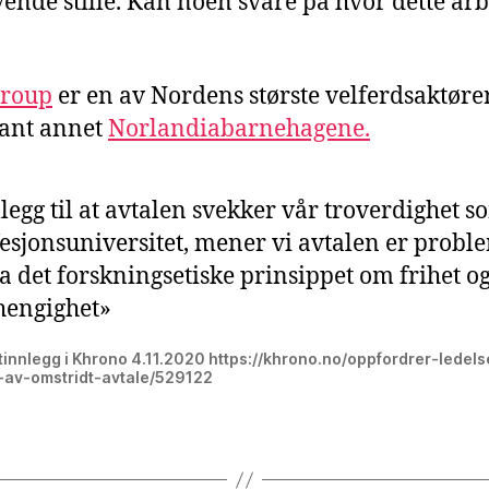
ende stille. Kan noen svare på hvor dette arb
roup
er en av Nordens største velferdsaktører
lant annet
Norlandiabarnehagene.
illegg til at avtalen svekker vår troverdighet 
esjonsuniversitet, mener vi avtalen er probl
ra det forskningsetiske prinsippet om frihet o
hengighet»
innlegg i Khrono 4.11.2020 https://khrono.no/oppfordrer-ledels
t-av-omstridt-avtale/529122