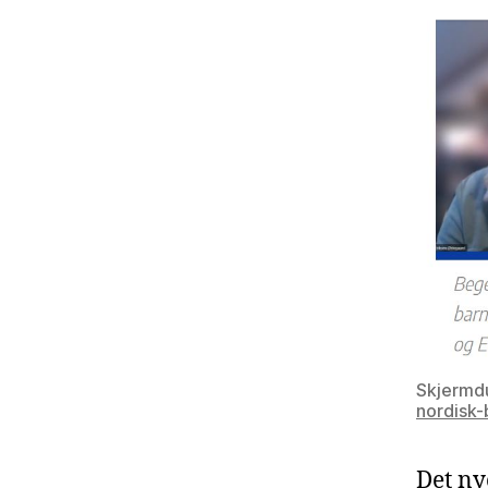
Skjermdu
nordisk
Det ny