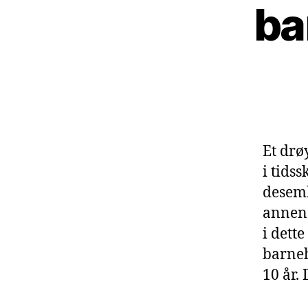
ba
Et drø
i tids
desemb
annen 
i dette
barneh
10 år.