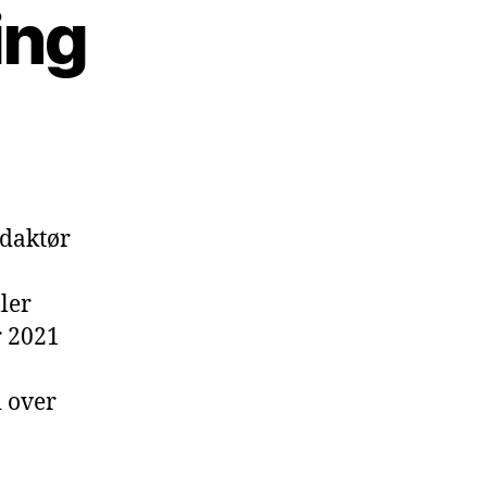
ing
edaktør
ler
r 2021
 over