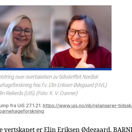
mp fra UiS 27.1.21.
https://www.uis.no/nb/relanserer-tidsskr
-barnehageforskning
e vertskapet er Elin Eriksen Ødegaard, BAR