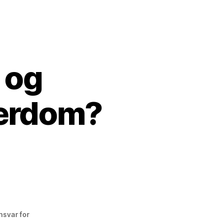
 og
lærdom?
nsvar for