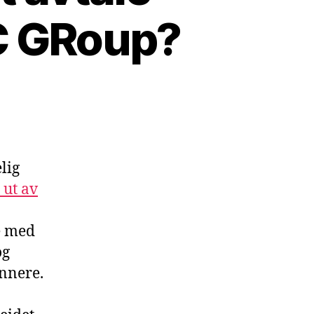
C GRoup?
lig
 ut av
e med
og
annere.