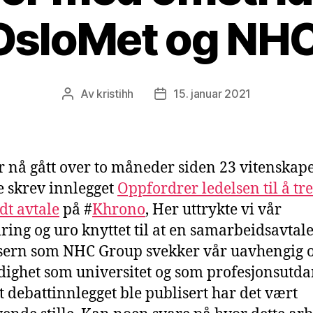
OsloMet og NH
Av
kristihh
15. januar 2021
Innleggsforfatter
Publiseringsdato
r nå gått over to måneder siden 23 vitenskape
e skrev innlegget
Oppfordrer ledelsen til å tre
dt avtale
på #
Khrono
, Her uttrykte vi vår
ing og uro knyttet til at en samarbeidsavtal
sern som NHC Group svekker vår uavhengig 
dighet som universitet og som profesjonsutd
at debattinnlegget ble publisert har det vært