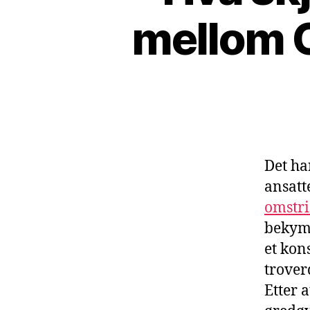
mellom 
Det ha
ansatt
omstri
bekymr
et kon
trover
Etter 