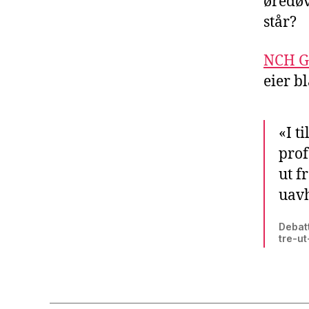
øredøv
står?
NCH G
eier b
«I t
prof
ut f
uav
Debatt
tre-u