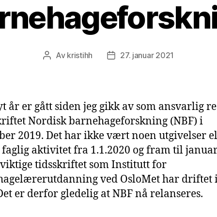
rnehageforskn
Av
kristihh
27. januar 2021
Innleggsforfatter
Publiseringsdato
yt år er gått siden jeg gikk av som ansvarlig r
skriftet Nordisk barnehageforskning (NBF) i
er 2019. Det har ikke vært noen utgivelser el
faglig aktivitet fra 1.1.2020 og fram til janua
 viktige tidsskriftet som Institutt for
agelærerutdanning ved OsloMet har driftet i
 Det er derfor gledelig at NBF nå relanseres.