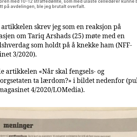
doren med 10-12 straffedømte, som med ulåste celledører kunne
itt på avdelingen, ble jeg brutalt overfalt.
artikkelen skrev jeg som en reaksjon på
asjen om Tariq Arshads (25) møte med en
lshverdag som holdt på å knekke ham (NFF-
net 3/2020).
le artikkelen «Når skal fengsels- og
orgsetaten ta lærdom?» i bildet nedenfor (pu
magasinet 4/2020/LOMedia).