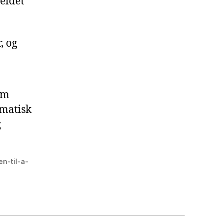
eidet
, og
som
ematisk
g
en-til-a-