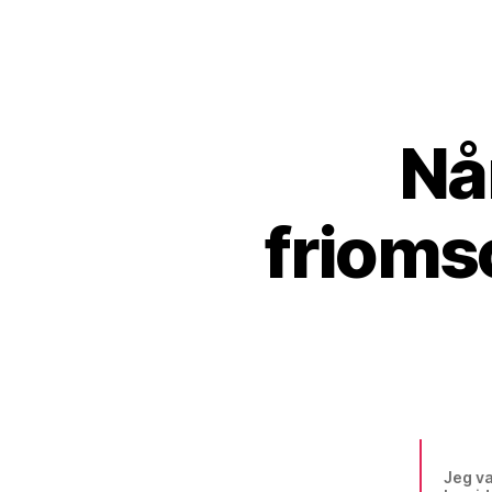
Nå
frioms
Jeg va