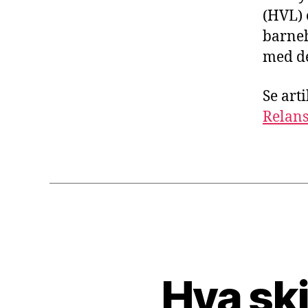
(HVL) 
barneh
med de
Se art
Relans
Hva skj