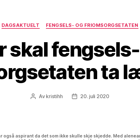
Kategorier
DAGSAKTUELT
FENGSELS- OG FRIOMSORGSETATEN
r skal fengsels-
orgsetaten ta 
Av
kristihh
20. juli 2020
Innleggsforfatter
Publiseringsdato
r også aspirant da det som ikke skulle skje skjedde. Med alenea