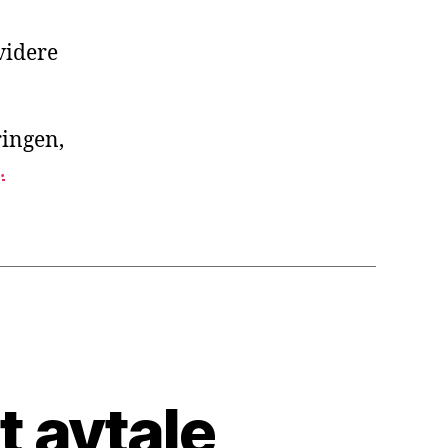
videre
ringen,
.
t avtale