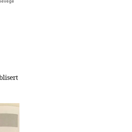
 bevege
blisert