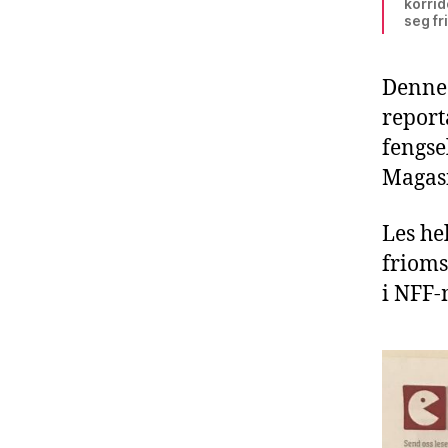
korri
seg fr
Denne 
report
fengse
Magasi
Les he
frioms
i NFF-