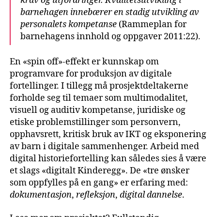
krav og utfordringer. Kvalitetsutvikling i
barnehagen innebærer en stadig utvikling av
personalets kompetanse
(Rammeplan for
barnehagens innhold og oppgaver 2011:22).
En «spin off»-effekt er kunnskap om
programvare for produksjon av digitale
fortellinger. I tillegg må prosjektdeltakerne
forholde seg til temaer som multimodalitet,
visuell og auditiv kompetanse, juridiske og
etiske problemstillinger som personvern,
opphavsrett, kritisk bruk av IKT og eksponering
av barn i digitale sammenhenger. Arbeid med
digital historiefortelling kan således sies å være
et slags «digitalt Kinderegg». De «tre ønsker
som oppfylles på en gang» er erfaring med:
dokumentasjon
,
refleksjon
,
digital dannelse
.