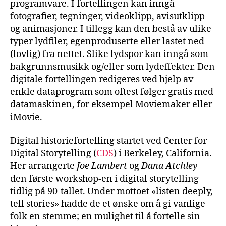
programvare. I fortellingen kan inngå
fotografier, tegninger, videoklipp, avisutklipp
og animasjoner. I tillegg kan den bestå av ulike
typer lydfiler, egenproduserte eller lastet ned
(lovlig) fra nettet. Slike lydspor kan inngå som
bakgrunnsmusikk og/eller som lydeffekter. Den
digitale fortellingen redigeres ved hjelp av
enkle dataprogram som oftest følger gratis med
datamaskinen, for eksempel Moviemaker eller
iMovie.
Digital historiefortelling startet ved Center for
Digital Storytelling (
CDS
) i Berkeley, California.
Her arrangerte
Joe Lambert
og
Dana Atchley
den første workshop-en i digital storytelling
tidlig på 90-tallet. Under mottoet «listen deeply,
tell stories» hadde de et ønske om å gi vanlige
folk en stemme; en mulighet til å fortelle sin