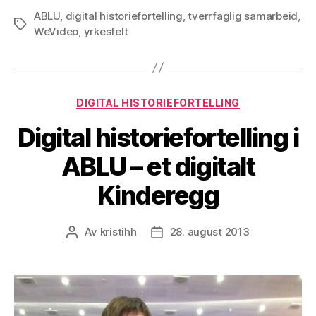
ABLU
,
digital historiefortelling
,
tverrfaglig samarbeid
samarbeid
,
Stikkord
WeVideo
,
yrkesfelt
på
tvers
ved
HiOA»
Kategorier
DIGITAL HISTORIEFORTELLING
Digital historiefortelling i
ABLU – et digitalt
Kinderegg
Av
kristihh
28. august 2013
Innleggsforfatter
Publiseringsdato