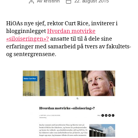
Av
kristihh
22. august 2015
Innleggsforfatter
Publiseringsdato
HiOAs nye sjef, rektor Curt Rice, inviterer i
blogginnlegget
Hvordan motvirke
«siloiseringen»?
ansatte til til å dele sine
erfaringer med samarbeid på tvers av fakultets-
og sentergrensene.