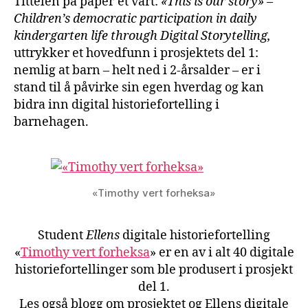
Tittelen på paper’et vårt:
«This is our story» –
Children’s democratic participation in daily
kindergarten life through Digital Storytelling,
uttrykker et hovedfunn i prosjektets del 1:
nemlig at barn – helt ned i 2-årsalder – er i
stand til å påvirke sin egen hverdag og kan
bidra inn digital historiefortelling i
barnehagen.
«Timothy vert forheksa»
Student
Ellens
digitale historiefortelling
«
Timothy vert forheksa
» er en av i alt 40 digitale
historiefortellinger som ble produsert i prosjekt
del 1.
Les også blogg om prosjektet og Ellens digitale