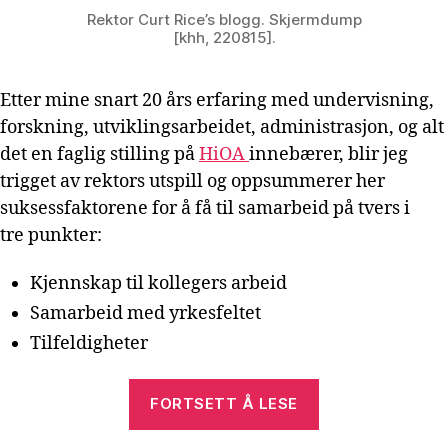
Rektor Curt Rice’s blogg. Skjermdump
[khh, 220815].
Etter mine snart 20 års erfaring med undervisning,
forskning, utviklingsarbeidet, administrasjon, og alt
det en faglig stilling på
HiOA
innebærer, blir jeg
trigget av rektors utspill og oppsummerer her
suksessfaktorene for å få til samarbeid på tvers i
tre punkter:
Kjennskap til kollegers arbeid
Samarbeid med yrkesfeltet
Tilfeldigheter
«Tre
FORTSETT Å LESE
suksessfaktor
for