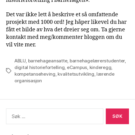
historiefortelling i barnehagen».
Det var ikke lett å beskrive et så omfattende
prosjekt med 1000 ord! Jeg håper likevel du har
fått et bilde av hva det dreier seg om. Ta gjerne
kontakt med meg/kommenter bloggen om du
vil vite mer.
ABLU
,
barnehageansatte
,
barnehagelærerstudenter
,
digital historiefortelling
,
eCampus
,
kinderegg
,
Stikkord
kompetanseheving
,
kvalitetsutvikling
,
lærende
organisasjon
Søk
etter: