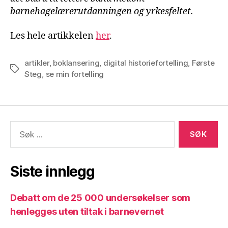
barnehagelærerutdanningen og yrkesfeltet.
Les hele artikkelen
her
.
artikler
,
boklansering
,
digital historiefortelling
,
Første
Stikkord
Steg
,
se min fortelling
Søk
etter:
Siste innlegg
Debatt om de 25 000 undersøkelser som
henlegges uten tiltak i barnevernet