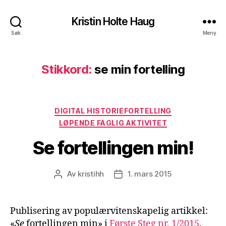
Kristin Holte Haug
Søk
Meny
Stikkord:
se min fortelling
Kategorier
DIGITAL HISTORIEFORTELLING
LØPENDE FAGLIG AKTIVITET
Se fortellingen min!
Av
kristihh
1. mars 2015
Innleggsforfatter
Publiseringsdato
Publisering av populærvitenskapelig artikkel:
«
Se
fortellingen min» i
Første Steg nr. 1/2015
.