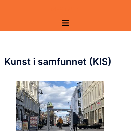
Hopp
MEST2021
til
innhold
Toggle
menu
Kunst i samfunnet (KIS)