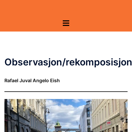
Hopp
MEST2021
til
innhold
Toggle
menu
Observasjon/rekomposisjo
Rafael Juval Angelo Eish