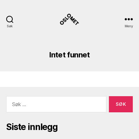
Søk
Meny
uukunstformidling
Intet funnet
Søk
etter:
Siste innlegg